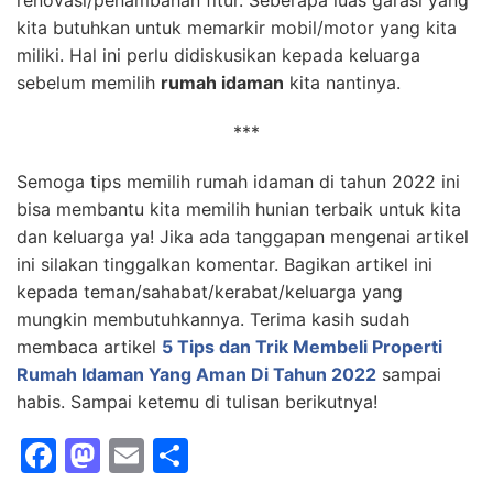
renovasi/penambahan fitur. Seberapa luas garasi yang
kita butuhkan untuk memarkir mobil/motor yang kita
miliki. Hal ini perlu didiskusikan kepada keluarga
sebelum memilih
rumah idaman
kita nantinya.
***
Semoga tips memilih rumah idaman di tahun 2022 ini
bisa membantu kita memilih hunian terbaik untuk kita
dan keluarga ya! Jika ada tanggapan mengenai artikel
ini silakan tinggalkan komentar. Bagikan artikel ini
kepada teman/sahabat/kerabat/keluarga yang
mungkin membutuhkannya. Terima kasih sudah
membaca artikel
5 Tips dan Trik Membeli Properti
Rumah Idaman Yang Aman Di Tahun 2022
sampai
habis. Sampai ketemu di tulisan berikutnya!
F
M
E
S
a
a
m
h