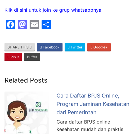
Klik di sini untuk join ke grup whatsappnya
F
M
E
S
a
a
m
h
c
st
ai
ar
SHARE THIS
Facebook
Twitter
Google+
e
o
l
e
Pin It
Buffer
b
d
o
o
o
n
Related Posts
k
Cara Daftar BPJS Online,
Program Jaminan Kesehatan
dari Pemerintah
Cara daftar BPJS online
kesehatan mudah dan praktis