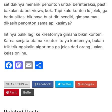
setidaknya menarik penonton untuk berinteraksi, pasti
bakalan dapet views, kok. Tapi kalo konten lu jelek, ga
berkualitas, bikinnya buat diri sendiri, gimana mau
dikasih penonton sama aplikasinya?
Intinya balik lagi ke kreatornya gimana bikin konten.
Karna senjata utama kreator itu ya kontennya, bukan
trik trik ngakalin algoritma ga jelas dari orang jualan
kelas online.
F
M
E
S
a
a
m
h
c
st
ai
ar
SHARE THIS
Facebook
Twitter
Google+
e
o
l
e
Pin It
Buffer
b
d
o
o
Related Posts