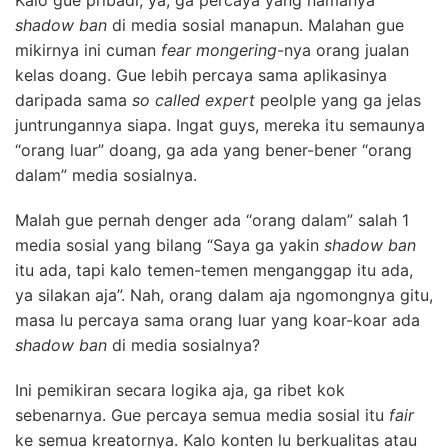
Kalo gue pribadi, ya, ga percaya yang namanya
shadow ban
di media sosial manapun. Malahan gue
mikirnya ini cuman
fear mongering
-nya orang jualan
kelas doang. Gue lebih percaya sama aplikasinya
daripada sama
so called expert
peolple yang ga jelas
juntrungannya siapa. Ingat guys, mereka itu semaunya
“orang luar” doang, ga ada yang bener-bener “orang
dalam” media sosialnya.
Malah gue pernah denger ada “orang dalam” salah 1
media sosial yang bilang “Saya ga yakin
shadow ban
itu ada, tapi kalo temen-temen menganggap itu ada,
ya silakan aja”. Nah, orang dalam aja ngomongnya gitu,
masa lu percaya sama orang luar yang koar-koar ada
shadow ban
di media sosialnya?
Ini pemikiran secara logika aja, ga ribet kok
sebenarnya. Gue percaya semua media sosial itu
fair
ke semua kreatornya. Kalo konten lu berkualitas atau