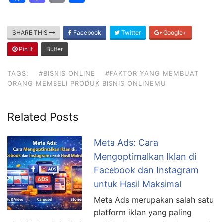
a
a
m
h
c
st
ai
ar
SHARE THIS
Facebook
Twitter
Google+
e
o
l
e
Pin It
Buffer
b
d
o
o
TAGS:
#BISNIS ONLINE
#FAKTOR YANG MEMBUAT
ORANG MEMBELI PRODUK BISNIS ONLINEMU
o
n
k
Related Posts
Meta Ads: Cara
Mengoptimalkan Iklan di
Facebook dan Instagram
untuk Hasil Maksimal
Meta Ads merupakan salah satu
platform iklan yang paling