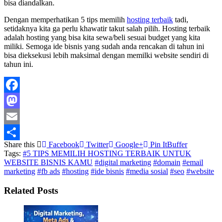
bisa diandalkan.
Dengan memperhatikan 5 tips memilih
hosting terbaik
tadi,
setidaknya kita ga perlu khawatir takut salah pilih. Hosting terbaik
adalah hosting yang bisa kita sewa/beli sesuai budget yang kita
miliki. Semoga ide bisnis yang sudah anda rencakan di tahun ini
bisa dieksekusi lebih maksimal dengan memilki website sendiri di
tahun ini.
Facebook
Mastodon
Email
Share this
Facebook
Twitter
Google+
Pin It
Buffer
Share
Tags:
#5 TIPS MEMILIH HOSTING TERBAIK UNTUK
WEBSITE BISNIS KAMU
#digital marketing
#domain
#email
marketing
#fb ads
#hosting
#ide bisnis
#media sosial
#seo
#website
Related Posts