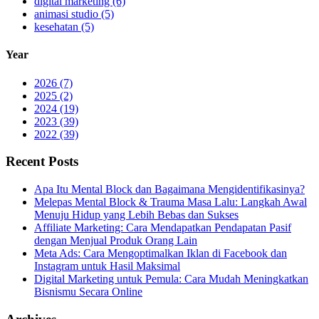
digital marketing (6)
animasi studio (5)
kesehatan (5)
Year
2026 (7)
2025 (2)
2024 (19)
2023 (39)
2022 (39)
Recent Posts
Apa Itu Mental Block dan Bagaimana Mengidentifikasinya?
Melepas Mental Block & Trauma Masa Lalu: Langkah Awal
Menuju Hidup yang Lebih Bebas dan Sukses
Affiliate Marketing: Cara Mendapatkan Pendapatan Pasif
dengan Menjual Produk Orang Lain
Meta Ads: Cara Mengoptimalkan Iklan di Facebook dan
Instagram untuk Hasil Maksimal
Digital Marketing untuk Pemula: Cara Mudah Meningkatkan
Bisnismu Secara Online