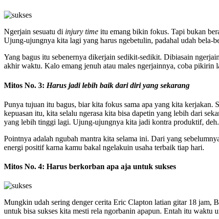
Ngerjain sesuatu di
injury time
itu emang bikin fokus. Tapi bukan berar
Ujung-ujungnya kita lagi yang harus ngebetulin, padahal udah bela-b
Yang bagus itu sebenernya dikerjain sedikit-sedikit. Dibiasain ngerja
akhir waktu. Kalo emang jenuh atau males ngerjainnya, coba pikirin la
Mitos No. 3:
Harus jadi lebih baik dari diri yang sekarang
Punya tujuan itu bagus, biar kita fokus sama apa yang kita kerjakan.
kepuasan itu, kita selalu ngerasa kita bisa dapetin yang lebih dari sek
yang lebih tinggi lagi. Ujung-ujungnya kita jadi kontra produktif, deh.
Pointnya adalah ngubah mantra kita selama ini. Dari yang sebelumny
energi positif karna kamu bakal ngelakuin usaha terbaik tiap hari.
Mitos No. 4: Harus berkorban apa aja untuk sukses
Mungkin udah sering denger cerita Eric Clapton latian gitar 18 jam, B
untuk bisa sukses kita mesti rela ngorbanin apapun. Entah itu waktu 