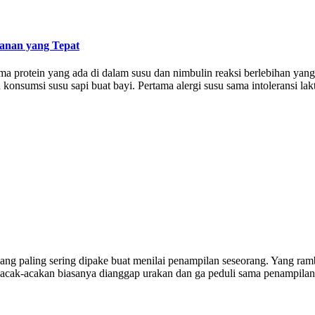
ganan yang Tepat
ma protein yang ada di dalam susu dan nimbulin reaksi berlebihan yang n
onsumsi susu sapi buat bayi. Pertama alergi susu sama intoleransi lakt
ng paling sering dipake buat menilai penampilan seseorang. Yang ramb
cak-acakan biasanya dianggap urakan dan ga peduli sama penampilan se