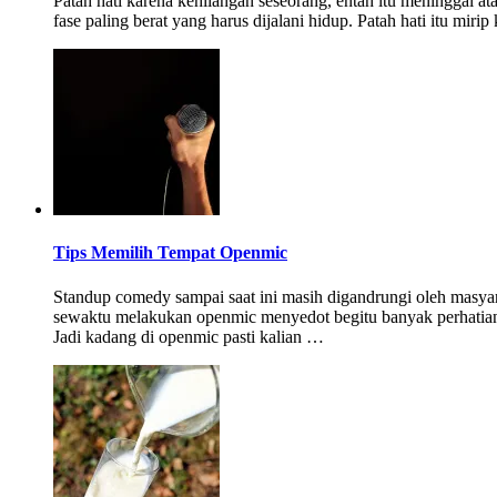
Patah hati karena kehilangan seseorang, entah itu meninggal at
fase paling berat yang harus dijalani hidup. Patah hati itu mir
Tips Memilih Tempat Openmic
Standup comedy sampai saat ini masih digandrungi oleh masya
sewaktu melakukan openmic menyedot begitu banyak perhatian
Jadi kadang di openmic pasti kalian …