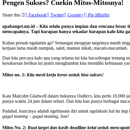
Pengen Sukses? Cuekin Mitos-Mitosnya!
Share this
Facebook
Twitter
Google+
Pin It
Buffer
apabanget.my.id – Kita selalu punya impian dan rencana besar 
mencapainya. Tapi harapan hanya sekadar harapan kalo kita 
Kalian pernah ngalamin ga? Semangat mengejar targetnya masih tingg
kerjaan lama masih numpuk, sakit, mantan nikah, macam-macamlah.
Dan kita percaya kalo apa yang selama ini kita baca/dengar tentang 
kesuksesan berikut ini justru menghambat kita memiliki kebiasaan ya
Mitos no. 1:
Kita mesti kerja keras untuk bisa sukses!
Kata Malcolm Gladwell dalam bukunya
Outliers
, kita perlu 10.000 
punya waktu 24 jam dalam sehari. Dan kita kan punya berbagai macam
Padahal, kuncinya adalah ngebiasain diri untuk ngelakuin hal itu tiap
gagal maning – gagal maning, Son!
Mitos No. 2:
Buat target dan kasih
deadline
ketat untuk mencapai