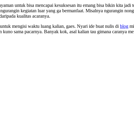
aman untuk bisa mencapai kesuksesan itu emang bisa bikin kita jadi ter
kita ngurangin kegiatan luar yang ga bermanfaat. Misalnya ngurangin 
daripada kualitas acaranya.
 untuk mengisi waktu luang kalian, gaes. Nyari ide buat nulis di
blog
mis
ain kuno sama pacarnya. Banyak kok, asal kalian tau gimana caranya m