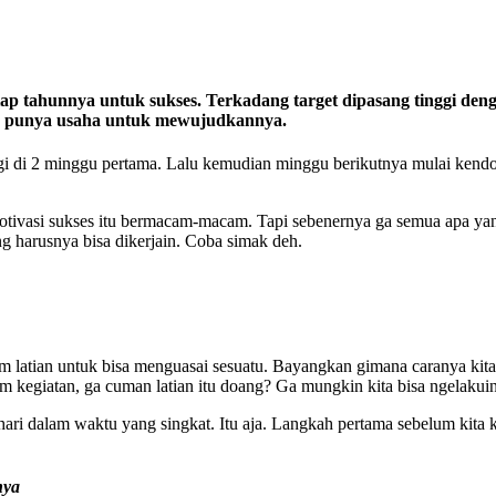
tiap tahunnya untuk sukses. Terkadang target dipasang tinggi de
ga punya usaha untuk mewujudkannya.
i di 2 minggu pertama. Lalu kemudian minggu berikutnya mulai kendor
motivasi sukses itu bermacam-macam. Tapi sebenernya ga semua apa yan
ng harusnya bisa dikerjain. Coba simak deh.
jam latian untuk bisa menguasai sesuatu. Bayangkan gimana caranya kit
 kegiatan, ga cuman latian itu doang? Ga mungkin kita bisa ngelakuin 
 hari dalam waktu yang singkat. Itu aja. Langkah pertama sebelum kita k
nya