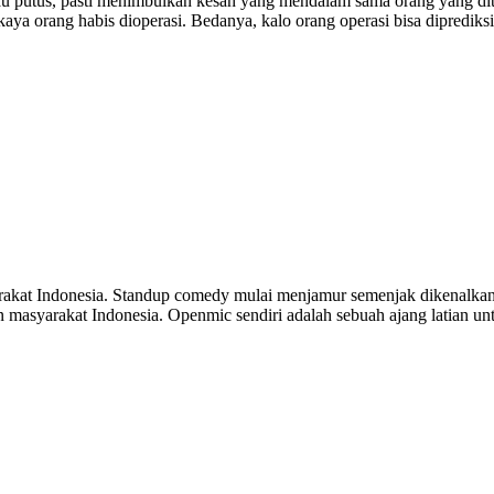
au putus, pasti menimbulkan kesan yang mendalam sama orang yang ditin
ip kaya orang habis dioperasi. Bedanya, kalo orang operasi bisa dipredi
rakat Indonesia. Standup comedy mulai menjamur semenjak dikenalkan
 masyarakat Indonesia. Openmic sendiri adalah sebuah ajang latian 