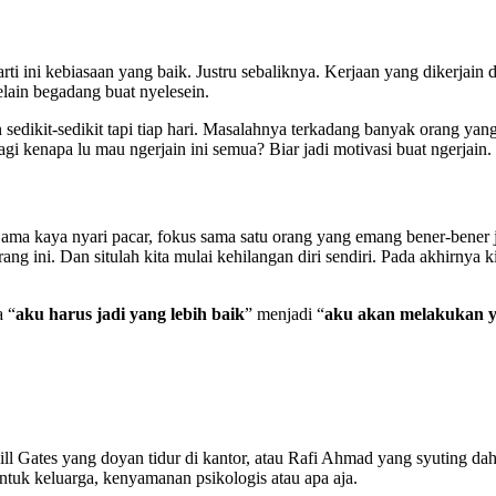
ti ini kebiasaan yang baik. Justru sebaliknya. Kerjaan yang dikerjain d
elain begadang buat nyelesein.
in sedikit-sedikit tapi tiap hari. Masalahnya terkadang banyak orang ya
gi kenapa lu mau ngerjain ini semua? Biar jadi motivasi buat ngerjain.
 Sama kaya nyari pacar, fokus sama satu orang yang emang bener-bener 
arang ini. Dan situlah kita mulai kehilangan diri sendiri. Pada akhirnya
a “
aku harus jadi yang lebih baik
” menjadi “
aku akan melakukan ya
ill Gates yang doyan tidur di kantor, atau Rafi Ahmad yang syuting dah
untuk keluarga, kenyamanan psikologis atau apa aja.