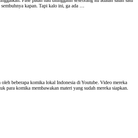
ggalkan. Fase patah hati ditinggalin seseorang itu adalah salah satu
ksi sembuhnya kapan. Tapi kalo ini, ga ada …
 oleh beberapa komika lokal Indonesia di Youtube. Video mereka
untuk para komika membawakan materi yang sudah mereka siapkan.