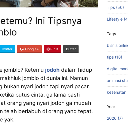
Tips (50)
etemu? Ini Tipsnya
Lifestyle (
mblo
Tags
bisnis onlin
Twitter
Google+
Pin It
Buffer
tips (18)
digital mar
we jomblo? Ketemu
jodoh
dalam hidup
 makhluk jomblo di dunia ini. Namun
animasi stu
bukan nyari jodoh tapi nyari pacar.
kesehatan 
ketika putus cinta, ga lama pasti
uat orang yang nyari jodoh ga mudah
Year
in telah berlabuh di orang yang tepat.
2026 (7)
e yak.