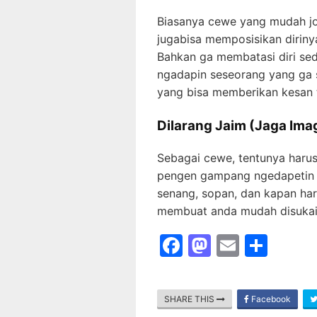
Biasanya cewe yang mudah jo
jugabisa memposisikan diriny
Bahkan ga membatasi diri sed
ngadapin seseorang yang ga s
yang bisa memberikan kesan t
Dilarang Jaim (Jaga Ima
Sebagai cewe, tentunya harus s
pengen gampang ngedapetin j
senang, sopan, dan kapan haru
membuat anda mudah disukai b
F
M
E
S
a
a
m
h
c
st
ai
ar
SHARE THIS
Facebook
e
o
l
e