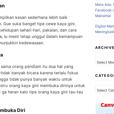
Meta Ads: 
an
Facebook d
Maksimal
pilkan kesan sederhana lebih baik
an. Gue suka banget tipe cewe kaya gini.
Digital Ma
kehidupan sehari-hari, pakaian, dan cara
Meningkatk
a, lu mesti tetap unggul dalam kemampuan
nunjukkin kedewasaan.
ARCHIV
ra
Archives
 sama orang pendiam itu dua hal yang
tidak banyak bicara karena terlalu fokus
CATEGO
ingga tidak punya banyak waktu untuk
tru orang kaya gini membuka dirinya untuk
Categories
i ga heran kalo tipe orang kaya gini tau-tau
mbuka Diri