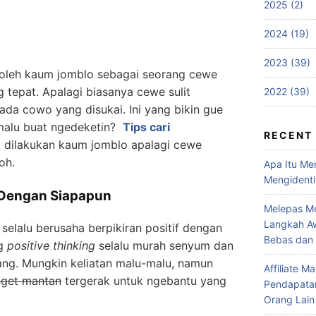
2025 (2)
2024 (19)
2023 (39)
n oleh kaum jomblo sebagai seorang cewe
tepat. Apalagi biasanya cewe sulit
2022 (39)
ada cowo yang disukai. Ini yang bikin gue
 malu buat ngedeketin?
Tips cari
RECENT
k dilakukan kaum jomblo apalagi cewe
oh.
Apa Itu Me
Mengidenti
f Dengan Siapapun
Melepas Me
Langkah Aw
selalu berusaha berpikiran positif dengan
Bebas dan
ng
positive thinking
selalu murah senyum dan
ang. Mungkin keliatan malu-malu, namun
Affiliate 
nget mantan
tergerak untuk ngebantu yang
Pendapatan
Orang Lain