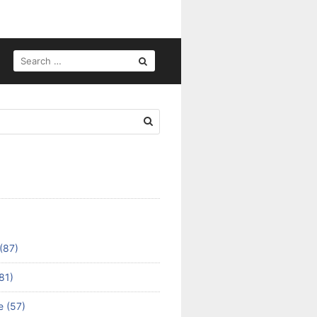
SEARCH
FOR:
(87)
81)
e (57)