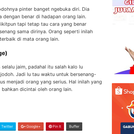
dohnya pinter banget ngebuka diri. Dia
a dengan benar di hadapan orang lain.
ikitpun tapi tetap tau cara yang benar
enang sama dirinya. Orang seperti inilah
erbaik di mata orang lain.
ge)
elalu jaim, padahal itu salah kalo lu
odoh. Jadi lu tau waktu untuk bersenang-
s menjadi orang yang serius. Hal inilah yang
ahkan dicintai oleh orang lain.
Twitter
Google+
Pin It
Buffer