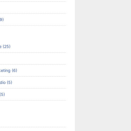
49)
e (25)
keting (6)
dio (5)
(5)