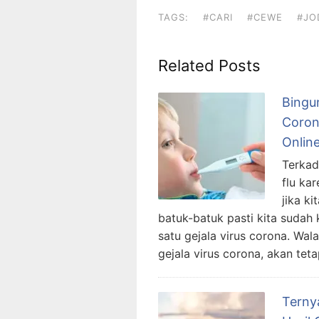
b
d
TAGS:
#CARI
#CEWE
#JO
o
o
o
n
Related Posts
k
Bingu
Coron
Onlin
Terkad
flu ka
jika k
batuk-batuk pasti kita sudah 
satu gejala virus corona. Wa
gejala virus corona, akan tet
Terny