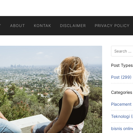
Y
ABOUT
KONTAK
DISCLAIMER
PRIVACY POLICY
Search
for:
Post Types
Post (299)
Categories
Placement 
Teknologi (
bisnis onlin