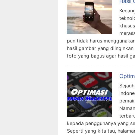
Hasil
Kecang
teknol
khusus
merasa
pun tidak harus menggunakan
hasil gambar yang diinginkan 
foto yang bagus agar hasil 
Optim
Sejauh
Indone
pemain
Namany
terbar
kepada penggunanya yang ser
Seperti yang kita tau, hala