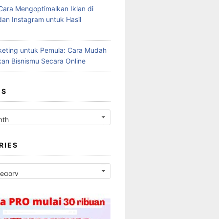
Cara Mengoptimalkan Iklan di
an Instagram untuk Hasil
rketing untuk Pemula: Cara Mudah
an Bisnismu Secara Online
ES
RIES