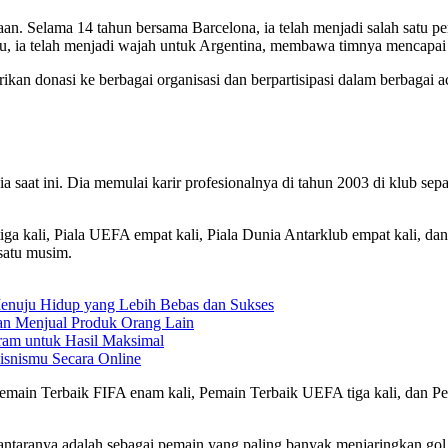
aan. Selama 14 tahun bersama Barcelona, ia telah menjadi salah satu
, ia telah menjadi wajah untuk Argentina, membawa timnya mencapai 
rikan donasi ke berbagai organisasi dan berpartisipasi dalam berbagai a
 saat ini. Dia memulai karir profesionalnya di tahun 2003 di klub sepa
a kali, Piala UEFA empat kali, Piala Dunia Antarklub empat kali, dan b
satu musim.
enuju Hidup yang Lebih Bebas dan Sukses
gan Menjual Produk Orang Lain
ram untuk Hasil Maksimal
isnismu Secara Online
Pemain Terbaik FIFA enam kali, Pemain Terbaik UEFA tiga kali, dan Pe
Di antaranya adalah sebagai pemain yang paling banyak menjaringkan go