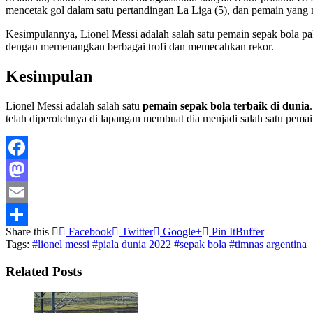
mencetak gol dalam satu pertandingan La Liga (5), dan pemain yang 
Kesimpulannya, Lionel Messi adalah salah satu pemain sepak bola pali
dengan memenangkan berbagai trofi dan memecahkan rekor.
Kesimpulan
Lionel Messi adalah salah satu
pemain sepak bola terbaik di dunia
telah diperolehnya di lapangan membuat dia menjadi salah satu pemain
Facebook
Mastodon
Email
Share this
Facebook
Twitter
Google+
Pin It
Buffer
Share
Tags:
#lionel messi
#piala dunia 2022
#sepak bola
#timnas argentina
Related Posts