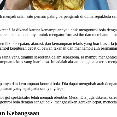
lah menjadi salah satu pemain paling berpengaruh di dunia sepakbola s
 kreatif. Ia dikenal karena kemampuannya untuk mengontrol bola denga
l karena kemampuannya untuk mengatur formasi tim dan membantu timn
memiliki kecepatan, akurasi, dan kemampuan teknis yang luar biasa. I
mbil keputusan cepat di bawah tekanan dan mengambil alih permaina
ya saing yang dimiliki seseorang dalam sepakbola. Ia mampu mengontrol
mpuan teknis yang luar biasa. Ini adalah alasan mengapa ia terus menj
k
cepatnya dan kemampuan kontrol bola. Dia dapat mengubah arah denga
usan yang tepat pada saat yang tepat.
gol-gol spektakuler telah menjadi identitas Messi. Dia juga dikenal 
ntrol bola dengan sangat baik, menghasilkan gerakan cepat, mencetak 
dan Kebangsaan