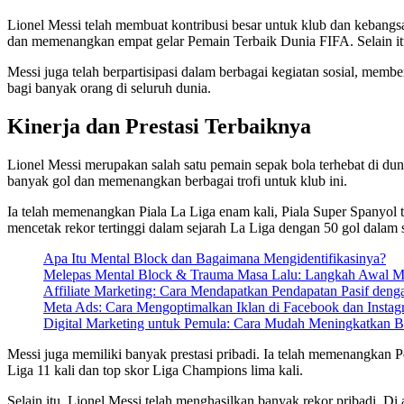
Lionel Messi telah membuat kontribusi besar untuk klub dan kebangs
dan memenangkan empat gelar Pemain Terbaik Dunia FIFA. Selain itu
Messi juga telah berpartisipasi dalam berbagai kegiatan sosial, membe
bagi banyak orang di seluruh dunia.
Kinerja dan Prestasi Terbaiknya
Lionel Messi merupakan salah satu pemain sepak bola terhebat di dunia
banyak gol dan memenangkan berbagai trofi untuk klub ini.
Ia telah memenangkan Piala La Liga enam kali, Piala Super Spanyol tig
mencetak rekor tertinggi dalam sejarah La Liga dengan 50 gol dalam 
Apa Itu Mental Block dan Bagaimana Mengidentifikasinya?
Melepas Mental Block & Trauma Masa Lalu: Langkah Awal M
Affiliate Marketing: Cara Mendapatkan Pendapatan Pasif den
Meta Ads: Cara Mengoptimalkan Iklan di Facebook dan Instag
Digital Marketing untuk Pemula: Cara Mudah Meningkatkan B
Messi juga memiliki banyak prestasi pribadi. Ia telah memenangkan 
Liga 11 kali dan top skor Liga Champions lima kali.
Selain itu, Lionel Messi telah menghasilkan banyak rekor pribadi. 