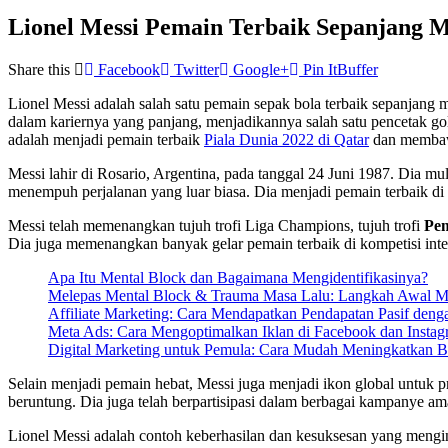
Lionel Messi Pemain Terbaik Sepanjang 
Share this
Facebook
Twitter
Google+
Pin It
Buffer
Lionel Messi adalah salah satu pemain sepak bola terbaik sepanjang
dalam kariernya yang panjang, menjadikannya salah satu pencetak go
adalah menjadi pemain terbaik
Piala Dunia 2022 di Qatar
dan membaw
Messi lahir di Rosario, Argentina, pada tanggal 24 Juni 1987. Dia m
menempuh perjalanan yang luar biasa. Dia menjadi pemain terbaik di 
Messi telah memenangkan tujuh trofi Liga Champions, tujuh trofi
Pem
Dia juga memenangkan banyak gelar pemain terbaik di kompetisi inter
Apa Itu Mental Block dan Bagaimana Mengidentifikasinya?
Melepas Mental Block & Trauma Masa Lalu: Langkah Awal M
Affiliate Marketing: Cara Mendapatkan Pendapatan Pasif den
Meta Ads: Cara Mengoptimalkan Iklan di Facebook dan Instag
Digital Marketing untuk Pemula: Cara Mudah Meningkatkan B
Selain menjadi pemain hebat, Messi juga menjadi ikon global untuk 
beruntung. Dia juga telah berpartisipasi dalam berbagai kampanye am
Lionel Messi adalah contoh keberhasilan dan kesuksesan yang mengins