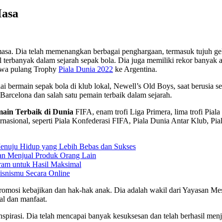
Masa
 masa. Dia telah memenangkan berbagai penghargaan, termasuk tujuh ge
l terbanyak dalam sejarah sepak bola. Dia juga memiliki rekor banyak 
a pulang Trophy
Piala Dunia 2022
ke Argentina.
ulai bermain sepak bola di klub lokal, Newell’s Old Boys, saat berusi
Barcelona dan salah satu pemain terbaik dalam sejarah.
ain Terbaik di Dunia
FIFA, enam trofi Liga Primera, lima trofi Piala
nasional, seperti Piala Konfederasi FIFA, Piala Dunia Antar Klub, Pi
enuju Hidup yang Lebih Bebas dan Sukses
gan Menjual Produk Orang Lain
ram untuk Hasil Maksimal
isnismu Secara Online
promosi kebajikan dan hak-hak anak. Dia adalah wakil dari Yayasan M
al dan manfaat.
pirasi. Dia telah mencapai banyak kesuksesan dan telah berhasil menja