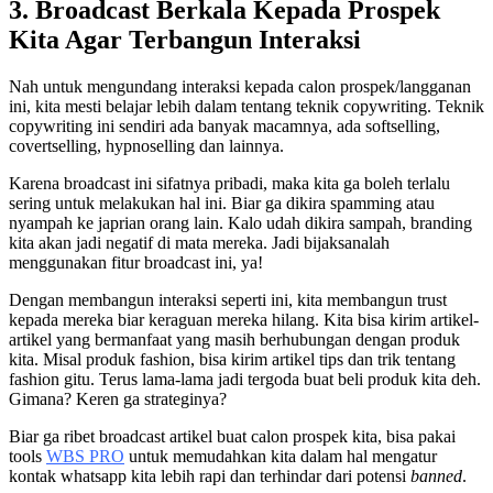
3. Broadcast Berkala Kepada Prospek
Kita Agar Terbangun Interaksi
Nah untuk mengundang interaksi kepada calon prospek/langganan
ini, kita mesti belajar lebih dalam tentang teknik copywriting. Teknik
copywriting ini sendiri ada banyak macamnya, ada softselling,
covertselling, hypnoselling dan lainnya.
Karena broadcast ini sifatnya pribadi, maka kita ga boleh terlalu
sering untuk melakukan hal ini. Biar ga dikira spamming atau
nyampah ke japrian orang lain. Kalo udah dikira sampah, branding
kita akan jadi negatif di mata mereka. Jadi bijaksanalah
menggunakan fitur broadcast ini, ya!
Dengan membangun interaksi seperti ini, kita membangun trust
kepada mereka biar keraguan mereka hilang. Kita bisa kirim artikel-
artikel yang bermanfaat yang masih berhubungan dengan produk
kita. Misal produk fashion, bisa kirim artikel tips dan trik tentang
fashion gitu. Terus lama-lama jadi tergoda buat beli produk kita deh.
Gimana? Keren ga strateginya?
Biar ga ribet broadcast artikel buat calon prospek kita, bisa pakai
tools
WBS PRO
untuk memudahkan kita dalam hal mengatur
kontak whatsapp kita lebih rapi dan terhindar dari potensi
banned
.