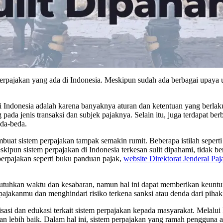
erpajakan yang ada di Indonesia. Meskipun sudah ada berbagai upaya
Indonesia adalah karena banyaknya aturan dan ketentuan yang berlaku.
pada jenis transaksi dan subjek pajaknya. Selain itu, juga terdapat be
da-beda.
buat sistem perpajakan tampak semakin rumit. Beberapa istilah seperti
n sistem perpajakan di Indonesia terkesan sulit dipahami, tidak ber
rpajakan seperti buku panduan pajak,
website Direktorat Jenderal Paj
utuhkan waktu dan kesabaran, namun hal ini dapat memberikan keunt
akanmu dan menghindari risiko terkena sanksi atau denda dari pihak 
lisasi dan edukasi terkait sistem perpajakan kepada masyarakat. Melal
 lebih baik. Dalam hal ini, sistem perpajakan yang ramah pengguna 