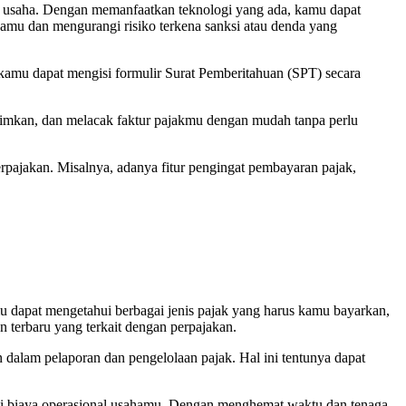
aku usaha. Dengan memanfaatkan teknologi yang ada, kamu dapat
hamu dan mengurangi risiko terkena sanksi atau denda yang
, kamu dapat mengisi formulir Surat Pemberitahuan (SPT) secara
rimkan, dan melacak faktur pajakmu dengan mudah tanpa perlu
pajakan. Misalnya, adanya fitur pengingat pembayaran pajak,
 dapat mengetahui berbagai jenis pajak yang harus kamu bayarkan,
 terbaru yang terkait dengan perpajakan.
alam pelaporan dan pengelolaan pajak. Hal ini tentunya dapat
 biaya operasional usahamu. Dengan menghemat waktu dan tenaga