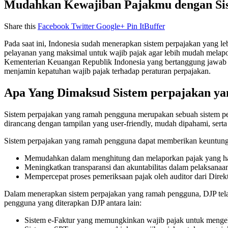
Mudahkan Kewajiban Pajakmu dengan Si
Share this
Facebook
Twitter
Google+
Pin It
Buffer
Pada saat ini, Indonesia sudah menerapkan sistem perpajakan yang l
pelayanan yang maksimal untuk wajib pajak agar lebih mudah melapor
Kementerian Keuangan Republik Indonesia yang bertanggung jawab d
menjamin kepatuhan wajib pajak terhadap peraturan perpajakan.
Apa Yang Dimaksud Sistem perpajakan y
Sistem perpajakan yang ramah pengguna merupakan sebuah sistem pe
dirancang dengan tampilan yang user-friendly, mudah dipahami, sert
Sistem perpajakan yang ramah pengguna dapat memberikan keuntungan
Memudahkan dalam menghitung dan melaporkan pajak yang ha
Meningkatkan transparansi dan akuntabilitas dalam pelaksanaa
Mempercepat proses pemeriksaan pajak oleh auditor dari Direkt
Dalam menerapkan sistem perpajakan yang ramah pengguna, DJP tela
pengguna yang diterapkan DJP antara lain:
Sistem e-Faktur yang memungkinkan wajib pajak untuk mengelol