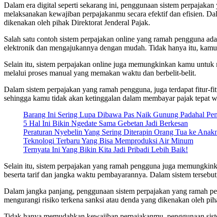
Dalam era digital seperti sekarang ini, penggunaan sistem perpajak
melaksanakan kewajiban perpajakanmu secara efektif dan efisien. Da
dikenakan oleh pihak Direktorat Jenderal Pajak.
Salah satu contoh sistem perpajakan online yang ramah pengguna adala
elektronik dan mengajukannya dengan mudah. Tidak hanya itu, kamu 
Selain itu, sistem perpajakan online juga memungkinkan kamu untuk
melalui proses manual yang memakan waktu dan berbelit-belit.
Dalam sistem perpajakan yang ramah pengguna, juga terdapat fitur-
sehingga kamu tidak akan ketinggalan dalam membayar pajak tepat w
Barang Ini Sering Lupa Dibawa Pas Naik Gunung Padahal Pen
5 Hal Ini Bikin Ngedate Sama Gebetan Jadi Berkesan
Peraturan Nyebelin Yang Sering Diterapin Orang Tua ke Ana
Teknologi Terbaru Yang Bisa Memproduksi Air Minum
Ternyata Ini Yang Bikin Kita Jadi Pribadi Lebih Baik!
Selain itu, sistem perpajakan yang ramah pengguna juga memungkink
beserta tarif dan jangka waktu pembayarannya. Dalam sistem tersebut
Dalam jangka panjang, penggunaan sistem perpajakan yang ramah pen
mengurangi risiko terkena sanksi atau denda yang dikenakan oleh piha
Tidak hanya memudahkan kewajiban perpajakanmu, penggunaan sist