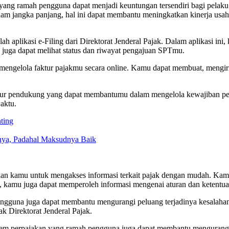
an yang ramah pengguna dapat menjadi keuntungan tersendiri bagi pel
lam jangka panjang, hal ini dapat membantu meningkatkan kinerja usa
h aplikasi e-Filing dari Direktorat Jenderal Pajak. Dalam aplikasi ini
juga dapat melihat status dan riwayat pengajuan SPTmu.
 mengelola faktur pajakmu secara online. Kamu dapat membuat, mengi
fitur pendukung yang dapat membantumu dalam mengelola kewajiban per
aktu.
ting
knya, Padahal Maksudnya Baik
an kamu untuk mengakses informasi terkait pajak dengan mudah. Kamu
, kamu juga dapat memperoleh informasi mengenai aturan dan ketentuan
gguna juga dapat membantu mengurangi peluang terjadinya kesalahan d
k Direktorat Jenderal Pajak.
em perpajakan yang ramah pengguna juga dapat membantu mengurangi