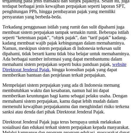
tergantung pada jenis transaksi dan subjek pajaknya. Selain itu, juga
terdapat berbagai jenis kewajiban perpajakan seperti laporan SPT,
penghitungan PPh, hingga pembayaran pajak yang memiliki
persyaratan yang berbeda-beda.
Terkadang penggunaan istilah yang rumit dan sulit dipahami juga
membuat sistem perpajakan tampak semakin rumit. Beberapa istilah
seperti “ketentuan pajak”, “objek pajak”, dan “tarif pajak” kadang-
kadang membuat wajib pajak kebingungan dalam memahaminya.
Namun, meskipun sistem perpajakan di Indonesia terkesan sulit
dipahami, tidak berarti kamu tidak bisa belajar untuk memahaminya.
Ada berbagai sumber informasi yang dapat membantumu dalam
memahami sistem perpajakan seperti buku panduan pajak,
website
Direktorat Jenderal Pajak
, hingga konsultan pajak yang dapat
memberikan bantuan dan penjelasan terkait perpajakan.
Mempelajari sistem perpajakan yang ada di Indonesia memang
membutuhkan waktu dan kesabaran, namun hal ini dapat
memberikan keuntungan bagi kamu sebagai pelaku usaha. Dengan
memahami sistem perpajakan, kamu dapat lebih mudah dalam
memenuhi kewajiban perpajakanmu dan menghindari risiko terkena
sanksi atau denda dari pihak Direktorat Jenderal Pajak.
Direktorat Jenderal Pajak juga terus berupaya untuk melakukan
sosialisasi dan edukasi terkait sistem perpajakan kepada masyarakat.
Melalui kampanye dan program-program edukasi, masyarakat dapat