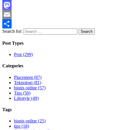
Facebook
Mastodon
Email
Search for:
Share
Post Types
Post (299)
Categories
Placement (87)
Teknologi (81)
bisnis online (57)
Tips (50)
Lifestyle (49)
Tags
bisnis online (25)
tips (18)