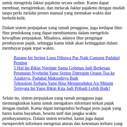
untuk mengelola faktur pajakmu secara online. Kamu dapat
membuat, mengirimkan, dan melacak faktur pajakmu dengan mudah
tanpa perlu melalui proses manual yang memakan waktu dan
berbelit-belit.
Dalam sistem perpajakan yang ramah pengguna, juga terdapat fitur-
fitur pendukung yang dapat membantumu dalam mengelola
kewajiban perpajakan. Misalnya, adanya fitur pengingat
pembayaran pajak, sehingga kamu tidak akan ketinggalan dalam
membayar pajak tepat waktu.
Barang Ini Sering Lupa Dibawa Pas Naik Gunung Padahal
Penting
5 Hal Ini Bikin Ngedate Sama Gebetan Jadi Berkesan
Peraturan Nyebelin Yang Sering Diterapin Orang Tua ke
Anaknya, Padahal Maksudnya Baik
Teknologi Terbaru Yang Bisa Memproduksi Air Minum
Ternyata Ini Yang Bikin Kita Jadi Pribadi Lebih Baik!
Selain itu, sistem perpajakan yang ramah pengguna juga
memungkinkan kamu untuk mengakses informasi terkait pajak
dengan mudah. Kamu dapat mengetahui berbagai jenis pajak yang
harus kamu bayarkan, beserta tarif dan jangka waktu
pembayarannya. Dalam sistem tersebut, kamu juga dapat
memperoleh informasi mengenai aturan dan ketentuan terbaru yang