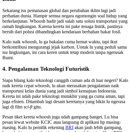
Sekarang isu pemanasan global dan perubahan iklim lagi jadi
perhatian dunia. Hampir semua negara ngomongin soal hidup yang
berkelanjutan. Whoosh hadir jadi salah satu solusi transportasi yang
ramah lingkungan. Karena kereta ini pake tenaga listrik, pastinya
bersih dari polusi dibandingkan kendaraan berbahan bakar fosil.
Kalo naik whoosh, lu ga bakalan cuma hemat waktu, tapi ikut
berkontribusi mengurangi jejak karbon. Untuk lu yang peduli sama
isu lingkungan, ini cara keren untuk tetap modern tanpa ngerusak
Bumi.
4. Pengalaman Teknologi Futuristik
Siapa bilang kalo teknologi canggih cuman ada di luar negeri? Kalo
naik kereta cepat whoosh, lu akan merasakan pengalaman naik
transportasi kelas dunia yang jadi simbol kemajuan Indonesia.
Kereta ini udah pake teknologi mutakhir yang ga cuma aman, tapi
juga efisien. Ditambah lagi desain keretanya yang bikin lu ngerasa
lagi di film
sci-fi
gitu.
Pesan tiket kereta whoosh juga udah gampang banget. Lu bisa
pesan lewat website KCIC atau langsung di aplikasi hp masing-
masing. Kalo lu pemilik rekening
BRI
akan jauh lebih gampang,