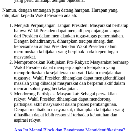
yang perlu dihadapi dengan bijaksana.
Namun, dengan tantangan juga datang harapan. Harapan yang
ditujukan kepada Wakil Presiden adalah:
Menjadi Perpanjangan Tangan Presiden: Masyarakat berharap
bahwa Wakil Presiden dapat menjadi perpanjangan tangan
dari Presiden dalam menjalankan tugas-tugas pemerintahan.
Dengan kehadirannya, diharapkan tercipta sinergi dan
kebersamaan antara Presiden dan Wakil Presiden dalam
merumuskan kebijakan yang berpihak pada kepentingan
masyarakat.
Mempromosikan Kebijakan Pro-Rakyat: Masyarakat berharap
Wakil Presiden dapat memperjuangkan kebijakan yang
memprioritaskan kesejahteraan rakyat. Dalam menjalankan
tugasnya, Wakil Presiden diharapkan dapat mengidentifikasi
masalah yang dihadapi masyarakat dan berperan aktif dalam
mencari solusi yang berkelanjutan.
Mendorong Partisipasi Masyarakat: Sebagai perwakilan
rakyat, Wakil Presiden diharapkan dapat mendorong
partisipasi aktif masyarakat dalam proses pembangunan.
Dengan melibatkan masyarakat, diharapkan kebijakan yang
dihasilkan dapat lebih responsif terhadap kebutuhan dan
aspirasi rakyat.
Apa Itu Mental Block dan Bagaimana Mengidentifikasinya?