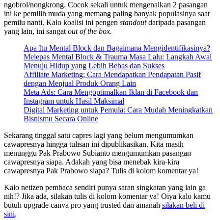
ngobrol/nongkrong. Cocok sekali untuk mengenalkan 2 pasangan
ini ke pemilih muda yang memang paling banyak populasinya saat
pemilu nanti. Kalo koalisi ini pengen
standout
daripada pasangan
yang lain, ini sangat
out of the box.
Apa Itu Mental Block dan Bagaimana Mengidentifikasinya?
Melepas Mental Block & Trauma Masa Lalu: Langkah Awal
Menuju Hidup yang Lebih Bebas dan Sukses
Affiliate Marketing: Cara Mendapatkan Pendapatan Pasif
dengan Menjual Produk Orang Lain
Meta Ads: Cara Mengoptimalkan Iklan di Facebook dan
Instagram untuk Hasil Maksimal
Digital Marketing untuk Pemula: Cara Mudah Meningkatkan
Bisnismu Secara Online
Sekarang tinggal satu capres lagi yang belum mengumumkan
cawapresnya hingga tulisan ini dipublikasikan. Kita masih
menunggu Pak Prabowo Subianto mengumumkan pasangan
cawapresnya siapa. Adakah yang bisa menebak kira-kira
cawapresnya Pak Prabowo siapa? Tulis di kolom komentar ya!
Kalo netizen pembaca sendiri punya saran singkatan yang lain ga
nih!? Jika ada, silakan tulis di kolom komentar ya! Oiya kalo kamu
butuh upgrade canva pro yang trusted dan amanah
silakan beli di
sini
.