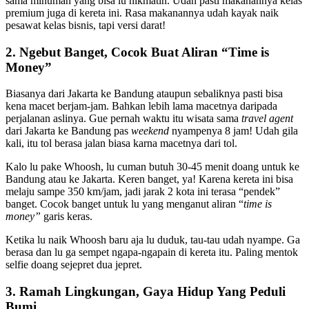
sama minuman yang bisa lu nikmatin. Udah pasti makanannya kelas
premium juga di kereta ini. Rasa makanannya udah kayak naik
pesawat kelas bisnis, tapi versi darat!
2. Ngebut Banget, Cocok Buat Aliran “Time is
Money”
Biasanya dari Jakarta ke Bandung ataupun sebaliknya pasti bisa
kena macet berjam-jam. Bahkan lebih lama macetnya daripada
perjalanan aslinya. Gue pernah waktu itu wisata sama
travel agent
dari Jakarta ke Bandung pas
weekend
nyampenya 8 jam! Udah gila
kali, itu tol berasa jalan biasa karna macetnya dari tol.
Kalo lu pake Whoosh, lu cuman butuh 30-45 menit doang untuk ke
Bandung atau ke Jakarta. Keren banget, ya! Karena kereta ini bisa
melaju sampe 350 km/jam, jadi jarak 2 kota ini terasa “pendek”
banget. Cocok banget untuk lu yang menganut aliran “
time is
money”
garis keras.
Ketika lu naik Whoosh baru aja lu duduk, tau-tau udah nyampe. Ga
berasa dan lu ga sempet ngapa-ngapain di kereta itu. Paling mentok
selfie doang sejepret dua jepret.
3. Ramah Lingkungan, Gaya Hidup Yang Peduli
Bumi