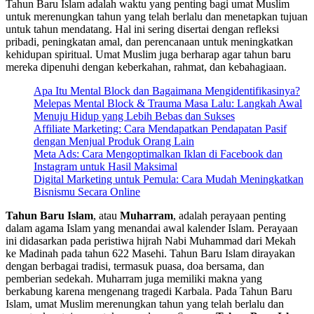
Tahun Baru Islam adalah waktu yang penting bagi umat Muslim
untuk merenungkan tahun yang telah berlalu dan menetapkan tujuan
untuk tahun mendatang. Hal ini sering disertai dengan refleksi
pribadi, peningkatan amal, dan perencanaan untuk meningkatkan
kehidupan spiritual. Umat Muslim juga berharap agar tahun baru
mereka dipenuhi dengan keberkahan, rahmat, dan kebahagiaan.
Apa Itu Mental Block dan Bagaimana Mengidentifikasinya?
Melepas Mental Block & Trauma Masa Lalu: Langkah Awal
Menuju Hidup yang Lebih Bebas dan Sukses
Affiliate Marketing: Cara Mendapatkan Pendapatan Pasif
dengan Menjual Produk Orang Lain
Meta Ads: Cara Mengoptimalkan Iklan di Facebook dan
Instagram untuk Hasil Maksimal
Digital Marketing untuk Pemula: Cara Mudah Meningkatkan
Bisnismu Secara Online
Tahun Baru Islam
, atau
Muharram
, adalah perayaan penting
dalam agama Islam yang menandai awal kalender Islam. Perayaan
ini didasarkan pada peristiwa hijrah Nabi Muhammad dari Mekah
ke Madinah pada tahun 622 Masehi. Tahun Baru Islam dirayakan
dengan berbagai tradisi, termasuk puasa, doa bersama, dan
pemberian sedekah. Muharram juga memiliki makna yang
berkabung karena mengenang tragedi Karbala. Pada Tahun Baru
Islam, umat Muslim merenungkan tahun yang telah berlalu dan