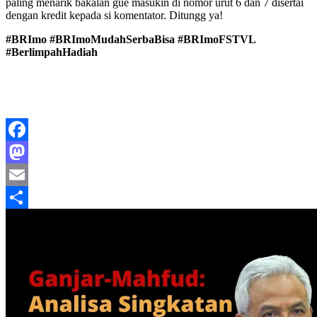
paling menarik bakalan gue masukin di nomor urut 6 dan 7 disertai
dengan kredit kepada si komentator. Ditungg ya!
#BRImo #BRImoMudahSerbaBisa #BRImoFSTVL
#BerlimpahHadiah
Facebook
Mastodon
Email
Share