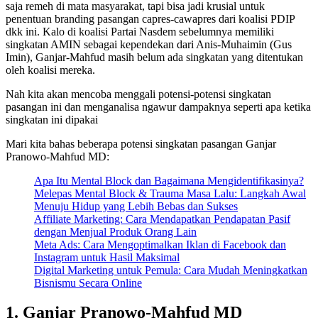
saja remeh di mata masyarakat, tapi bisa jadi krusial untuk
penentuan branding pasangan capres-cawapres dari koalisi PDIP
dkk ini. Kalo di koalisi Partai Nasdem sebelumnya memiliki
singkatan AMIN sebagai kependekan dari Anis-Muhaimin (Gus
Imin), Ganjar-Mahfud masih belum ada singkatan yang ditentukan
oleh koalisi mereka.
Nah kita akan mencoba menggali potensi-potensi singkatan
pasangan ini dan menganalisa ngawur dampaknya seperti apa ketika
singkatan ini dipakai
Mari kita bahas beberapa potensi singkatan pasangan Ganjar
Pranowo-Mahfud MD:
Apa Itu Mental Block dan Bagaimana Mengidentifikasinya?
Melepas Mental Block & Trauma Masa Lalu: Langkah Awal
Menuju Hidup yang Lebih Bebas dan Sukses
Affiliate Marketing: Cara Mendapatkan Pendapatan Pasif
dengan Menjual Produk Orang Lain
Meta Ads: Cara Mengoptimalkan Iklan di Facebook dan
Instagram untuk Hasil Maksimal
Digital Marketing untuk Pemula: Cara Mudah Meningkatkan
Bisnismu Secara Online
1. Ganjar Pranowo-Mahfud MD