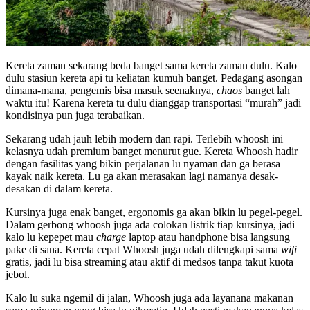
Kereta zaman sekarang beda banget sama kereta zaman dulu. Kalo
dulu stasiun kereta api tu keliatan kumuh banget. Pedagang asongan
dimana-mana, pengemis bisa masuk seenaknya,
chaos
banget lah
waktu itu! Karena kereta tu dulu dianggap transportasi “murah” jadi
kondisinya pun juga terabaikan.
Sekarang udah jauh lebih modern dan rapi. Terlebih whoosh ini
kelasnya udah premium banget menurut gue. Kereta Whoosh hadir
dengan fasilitas yang bikin perjalanan lu nyaman dan ga berasa
kayak naik kereta. Lu ga akan merasakan lagi namanya desak-
desakan di dalam kereta.
Kursinya juga enak banget, ergonomis ga akan bikin lu pegel-pegel.
Dalam gerbong whoosh juga ada colokan listrik tiap kursinya, jadi
kalo lu kepepet mau
charge
laptop atau handphone bisa langsung
pake di sana. Kereta cepat Whoosh juga udah dilengkapi sama
wifi
gratis, jadi lu bisa streaming atau aktif di medsos tanpa takut kuota
jebol.
Kalo lu suka ngemil di jalan, Whoosh juga ada layanana makanan