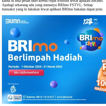
karna lu bisa pesan tiket kereta cepat whoosh lewat aplikasi BRImo.
Apalagi sekarang ada yang namanya BRImo FSTVL. Setiap
transaksi yang lu lakukan lewat aplikasi BRImo bakalan dapat poin.