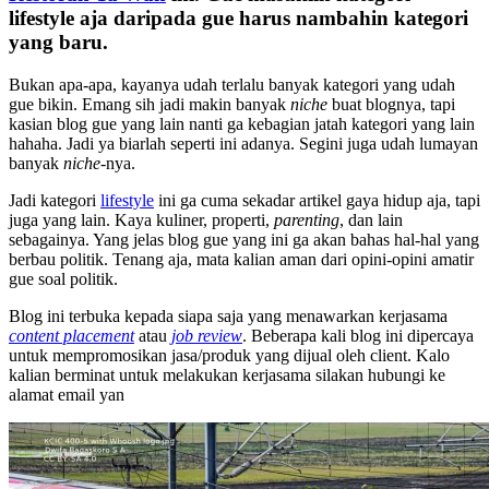
lifestyle aja daripada gue harus nambahin kategori
yang baru.
Bukan apa-apa, kayanya udah terlalu banyak kategori yang udah
gue bikin. Emang sih jadi makin banyak
niche
buat blognya, tapi
kasian blog gue yang lain nanti ga kebagian jatah kategori yang lain
hahaha. Jadi ya biarlah seperti ini adanya. Segini juga udah lumayan
banyak
niche
-nya.
Jadi kategori
lifestyle
ini ga cuma sekadar artikel gaya hidup aja, tapi
juga yang lain. Kaya kuliner, properti,
parenting
, dan lain
sebagainya. Yang jelas blog gue yang ini ga akan bahas hal-hal yang
berbau politik. Tenang aja, mata kalian aman dari opini-opini amatir
gue soal politik.
Blog ini terbuka kepada siapa saja yang menawarkan kerjasama
content placement
atau
job review
. Beberapa kali blog ini dipercaya
untuk mempromosikan jasa/produk yang dijual oleh client. Kalo
kalian berminat untuk melakukan kerjasama silakan hubungi ke
alamat email yan