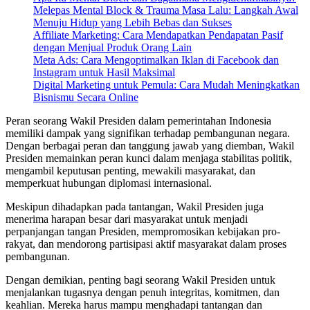
Melepas Mental Block & Trauma Masa Lalu: Langkah Awal
Menuju Hidup yang Lebih Bebas dan Sukses
Affiliate Marketing: Cara Mendapatkan Pendapatan Pasif
dengan Menjual Produk Orang Lain
Meta Ads: Cara Mengoptimalkan Iklan di Facebook dan
Instagram untuk Hasil Maksimal
Digital Marketing untuk Pemula: Cara Mudah Meningkatkan
Bisnismu Secara Online
Peran seorang Wakil Presiden dalam pemerintahan Indonesia
memiliki dampak yang signifikan terhadap pembangunan negara.
Dengan berbagai peran dan tanggung jawab yang diemban, Wakil
Presiden memainkan peran kunci dalam menjaga stabilitas politik,
mengambil keputusan penting, mewakili masyarakat, dan
memperkuat hubungan diplomasi internasional.
Meskipun dihadapkan pada tantangan, Wakil Presiden juga
menerima harapan besar dari masyarakat untuk menjadi
perpanjangan tangan Presiden, mempromosikan kebijakan pro-
rakyat, dan mendorong partisipasi aktif masyarakat dalam proses
pembangunan.
Dengan demikian, penting bagi seorang Wakil Presiden untuk
menjalankan tugasnya dengan penuh integritas, komitmen, dan
keahlian. Mereka harus mampu menghadapi tantangan dan