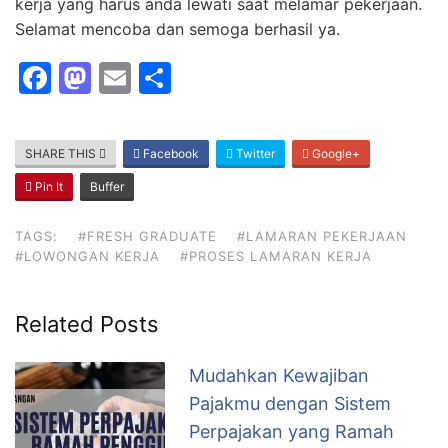
kerja yang harus anda lewati saat melamar pekerjaan.
Selamat mencoba dan semoga berhasil ya.
F
M
E
S
a
a
m
h
c
st
ai
ar
SHARE THIS
Facebook
Twitter
Google+
e
o
l
e
Pin It
Buffer
b
d
o
o
TAGS:
#FRESH GRADUATE
#LAMARAN PEKERJAAN
#LOWONGAN KERJA
#PROSES LAMARAN KERJA
o
n
k
Related Posts
Mudahkan Kewajiban
Pajakmu dengan Sistem
Perpajakan yang Ramah