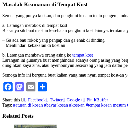
Masalah Keamanan di Tempat Kost
Semua yang punya kost-an, dan penghuni kost an tentu pengen jaminan
a. Larangan merokok di tempat kost
Biasanya sih buat mastiin kesehatan penghuni kost lainnya, terutama y
– Ga ada bau rokok yang pengap dan ga enak di dinding
– Menhindari kebakaran di kost-an
b. Larangan membawa orang asing ke
tempat kost
Larangan ini gunanya buat menghindari adanya orang asing yang berpur
diinginkan kaya zina, atau nyembunyiin seseorang yang jadi daftar pen
Semoga info ini berguna buat kalian yang mau nyari tempat kost-an y
Facebook
Mastodon
Email
Share
Share this
Facebook
Twitter
Google+
Pin It
Buffer
Tags:
#aturan di kosan
#bayar kosan
#kost-an
#tempat kosan mesum
Related Posts