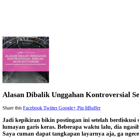
Alasan Dibalik Unggahan Kontroversial 
Share this
Facebook
Twitter
Google+
Pin It
Buffer
Jadi kepikiran bikin postingan ini setelah berdisk
lumayan garis keras. Beberapa waktu lalu, dia ngasih
Saya cuman dapat tangkapan layarnya aja, ga ngec