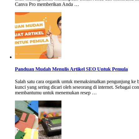
Canva Pro memberikan Anda …
Panduan Mudah Menulis Artikel SEO Untuk Pemula
Salah satu cara organik untuk memaksimalkan pengunjung ke 
kunci yang sering dicari oleh seseorang di internet. Sebagai 
membantumu untuk menemukan resep …