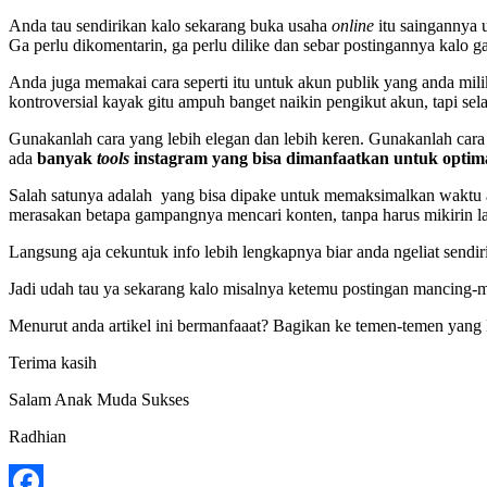
Anda tau sendirikan kalo sekarang buka usaha
online
itu saingannya 
Ga perlu dikomentarin, ga perlu dilike dan sebar postingannya kalo g
Anda juga memakai cara seperti itu untuk akun publik yang anda mili
kontroversial kayak gitu ampuh banget naikin pengikut akun, tapi se
Gunakanlah cara yang lebih elegan dan lebih keren. Gunakanlah cara
ada
banyak
tools
instagram yang bisa dimanfaatkan untuk optimas
Salah satunya adalah
yang bisa dipake untuk memaksimalkan waktu 
merasakan betapa gampangnya mencari konten, tanpa harus mikirin la
Langsung aja cekuntuk info lebih lengkapnya biar anda ngeliat sendi
Jadi udah tau ya sekarang kalo misalnya ketemu postingan mancing-ma
Menurut anda artikel ini bermanfaaat? Bagikan ke temen-temen yang l
Terima kasih
Salam Anak Muda Sukses
Radhian