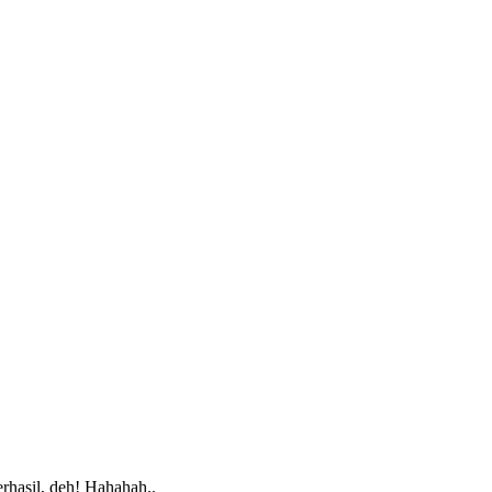
rhasil, deh! Hahahah..