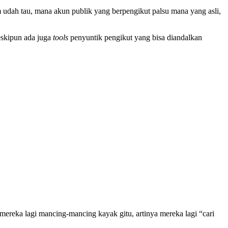
 udah tau, mana akun publik yang berpengikut palsu mana yang asli,
kipun ada juga
tools
penyuntik pengikut yang bisa diandalkan
 mereka lagi mancing-mancing kayak gitu, artinya mereka lagi “cari