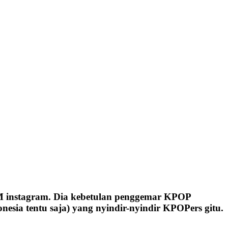
i DM instagram. Dia kebetulan penggemar KPOP
onesia tentu saja) yang nyindir-nyindir KPOPers gitu.