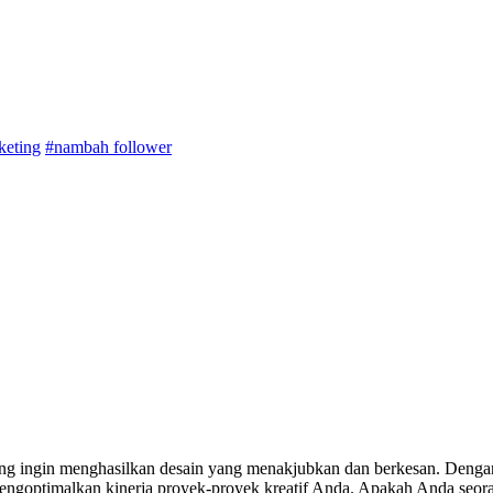
keting
#nambah follower
f yang ingin menghasilkan desain yang menakjubkan dan berkesan. Deng
ptimalkan kinerja proyek-proyek kreatif Anda. Apakah Anda seorang d