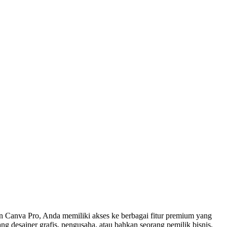
an Canva Pro, Anda memiliki akses ke berbagai fitur premium yang
esainer grafis, pengusaha, atau bahkan seorang pemilik bisnis,