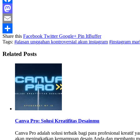
Facebook
Mastodon
Email
Share this
Facebook
Twitter
Google+
Pin It
Buffer
Share
Tags:
#alasan unggahan kontroversial akun instagram
#instagram mar
Related Posts
Canva Pro: Solusi Kreatifitas Desainmu
Canva Pro adalah solusi terbaik bagi para profesional kreati
akan meningkatkan kemampuan desain Anda dan membantu mengo