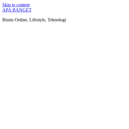
Skip to content
APA BANGET
Bisnis Online, Lifestyle, Teknologi