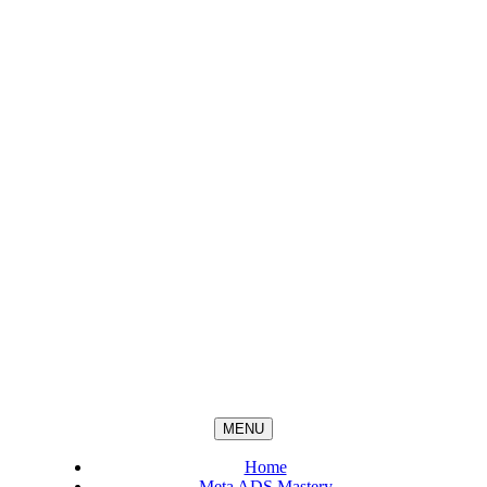
MENU
Home
Meta ADS Mastery