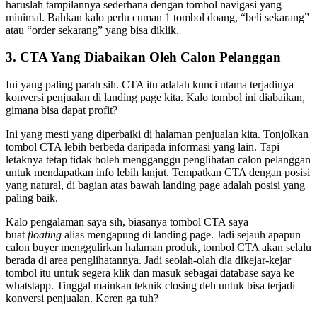
haruslah tampilannya sederhana dengan tombol navigasi yang
minimal. Bahkan kalo perlu cuman 1 tombol doang, “beli sekarang”
atau “order sekarang” yang bisa diklik.
3. CTA Yang Diabaikan Oleh Calon Pelanggan
Ini yang paling parah sih. CTA itu adalah kunci utama terjadinya
konversi penjualan di landing page kita. Kalo tombol ini diabaikan,
gimana bisa dapat profit?
Ini yang mesti yang diperbaiki di halaman penjualan kita. Tonjolkan
tombol CTA lebih berbeda daripada informasi yang lain. Tapi
letaknya tetap tidak boleh mengganggu penglihatan calon pelanggan
untuk mendapatkan info lebih lanjut. Tempatkan CTA dengan posisi
yang natural, di bagian atas bawah landing page adalah posisi yang
paling baik.
Kalo pengalaman saya sih, biasanya tombol CTA saya
buat
floating
alias mengapung di landing page. Jadi sejauh apapun
calon buyer menggulirkan halaman produk, tombol CTA akan selalu
berada di area penglihatannya. Jadi seolah-olah dia dikejar-kejar
tombol itu untuk segera klik dan masuk sebagai database saya ke
whatstapp. Tinggal mainkan teknik closing deh untuk bisa terjadi
konversi penjualan. Keren ga tuh?