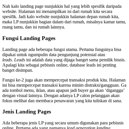
Nah kalo landing page nunjukkin hal yang lebih spesifik daripada
website. Halaman ini menampilkan isi dari rumah kita secara
spesifik. Jadi kalo website nunjukkin halaman depan rumah kita,
maka LP nunjukkin bagian dalam dari rumah, misalnya kamar tamu,
ruang tamu, dan isi rumah lainnya.
Fungsi Landing Pages
Landing page ada beberapa fungsi utama. Pertama fungsinya bisa
dipakai untuk ngumpulin data pengunjung potensial atau
leads
.
Leads
ini adalah data yang dijaga banget sama pemilik bisnis.
Apalagi kita sebagai pebisnis online, database leads ini penting
banget disimpan.
Fungsi ke-2 juga akan mempercepat transaksi produk kita. Halaman
ini
bisa mempercepat transaksi karena minim distraksi/gangguan. Ga
ada tombol menu, iklan, atau apapun jadi buyer ga akan ‘diganggu’
dengan visual lainnya. Dengan adanya LP calon pelanggan akan
fokus melihat dan membaca penawaran yang kita tuliskan di sana.
Jenis Landing Pages
Ada beberapa jenis LP yang secara umum digunakan para pebisnis
online. Pertama ada yang namanya
lead generation landing