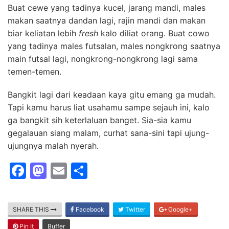
Buat cewe yang tadinya kucel, jarang mandi, males
makan saatnya dandan lagi, rajin mandi dan makan
biar keliatan lebih
fresh
kalo diliat orang. Buat cowo
yang tadinya males futsalan, males nongkrong saatnya
main futsal lagi, nongkrong-nongkrong lagi sama
temen-temen.
Bangkit lagi dari keadaan kaya gitu emang ga mudah.
Tapi kamu harus liat usahamu sampe sejauh ini, kalo
ga bangkit sih keterlaluan banget. Sia-sia kamu
gegalauan siang malam, curhat sana-sini tapi ujung-
ujungnya malah nyerah.
F
M
E
S
a
a
m
h
c
st
ai
ar
SHARE THIS
Facebook
Twitter
Google+
e
o
l
e
Pin It
Buffer