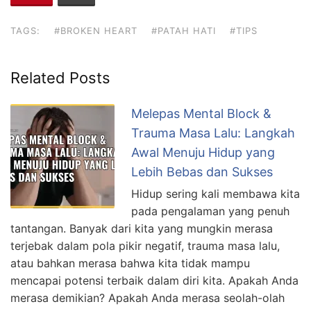
b
d
o
o
TAGS:
#BROKEN HEART
#PATAH HATI
#TIPS
o
n
k
Related Posts
Melepas Mental Block &
Trauma Masa Lalu: Langkah
Awal Menuju Hidup yang
Lebih Bebas dan Sukses
Hidup sering kali membawa kita
pada pengalaman yang penuh
tantangan. Banyak dari kita yang mungkin merasa
terjebak dalam pola pikir negatif, trauma masa lalu,
atau bahkan merasa bahwa kita tidak mampu
mencapai potensi terbaik dalam diri kita. Apakah Anda
merasa demikian? Apakah Anda merasa seolah-olah