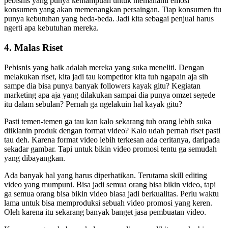
pebisnis yang punya kemampuan untuk memahami emosi
konsumen yang akan memenangkan persaingan. Tiap konsumen itu
punya kebutuhan yang beda-beda. Jadi kita sebagai penjual harus
ngerti apa kebutuhan mereka.
4. Malas Riset
Pebisnis yang baik adalah mereka yang suka meneliti. Dengan
melakukan riset, kita jadi tau kompetitor kita tuh ngapain aja sih
sampe dia bisa punya banyak followers kayak gitu? Kegiatan
marketing apa aja yang dilakukan sampai dia punya omzet segede
itu dalam sebulan? Pernah ga ngelakuin hal kayak gitu?
Pasti temen-temen ga tau kan kalo sekarang tuh orang lebih suka
diiklanin produk dengan format video? Kalo udah pernah riset pasti
tau deh. Karena format video lebih terkesan ada ceritanya, daripada
sekadar gambar. Tapi untuk bikin video promosi tentu ga semudah
yang dibayangkan.
Ada banyak hal yang harus diperhatikan. Terutama skill editing
video yang mumpuni. Bisa jadi semua orang bisa bikin video, tapi
ga semua orang bisa bikin video biasa jadi berkualitas. Perlu waktu
lama untuk bisa memproduksi sebuah video promosi yang keren.
Oleh karena itu sekarang banyak banget jasa pembuatan video.