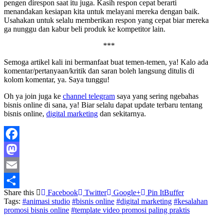
pengen direspon saat itu juga. Kasih respon cepat berarti
menandakan kesiapan kita untuk melayani mereka dengan baik.
Usahakan untuk selalu memberikan respon yang cepat biar mereka
ga nunggu dan kabur beli produk ke kompetitor lain.
***
Semoga artikel kali ini bermanfaat buat temen-temen, ya! Kalo ada
komentar/pertanyaan/kritik dan saran boleh langsung ditulis di
kolom komentar, ya. Saya tunggu!
Oh ya join juga ke
channel telegram
saya yang sering ngebahas
bisnis online di sana, ya! Biar selalu dapat update terbaru tentang
bisnis online,
digital marketing
dan sekitarnya.
Facebook
Mastodon
Email
Share this
Facebook
Twitter
Google+
Pin It
Buffer
Share
Tags:
#animasi studio
#bisnis online
#digital marketing
#kesalahan
promosi bisnis online
#template video promosi paling praktis