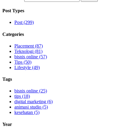
Post Types
Post (299)
Categories
Placement (87)
Teknologi (81)
bisnis online (57)
Tips (50)
Lifestyle (49)
Tags
bisnis online (25)
tips (18)
digital marketing (6)
animasi studio (5)
kesehatan (5)
Year