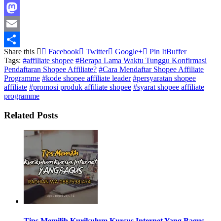
Facebook
Mastodon
Email
Share this
Facebook
Twitter
Google+
Pin It
Buffer
Share
Tags:
#affiliate shopee
#Berapa Lama Waktu Tunggu Konfirmasi
Pendaftaran Shopee Affiliate?
#Cara Mendaftar Shopee Affiliate
Programme
#kode shopee affiliate leader
#persyaratan shopee
affiliate
#promosi produk affiliate shopee
#syarat shopee affiliate
programme
Related Posts
Tips Memilih Kurikulum Kursus Internet Yang Bagus