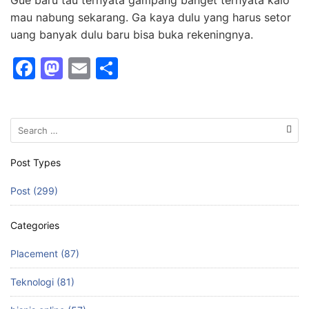
mau nabung sekarang. Ga kaya dulu yang harus setor
uang banyak dulu baru bisa buka rekeningnya.
F
M
E
S
a
a
m
h
c
st
ai
ar
Search
e
o
l
e
for:
b
d
Post Types
o
o
Post (299)
o
n
k
Categories
Placement (87)
Teknologi (81)