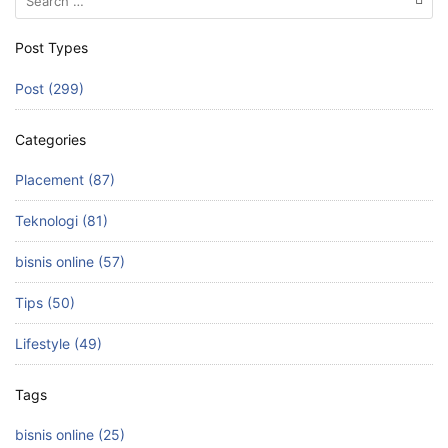
e
o
l
e
for:
b
d
Post Types
o
o
Post (299)
o
n
k
Categories
Placement (87)
Teknologi (81)
bisnis online (57)
Tips (50)
Lifestyle (49)
Tags
bisnis online (25)