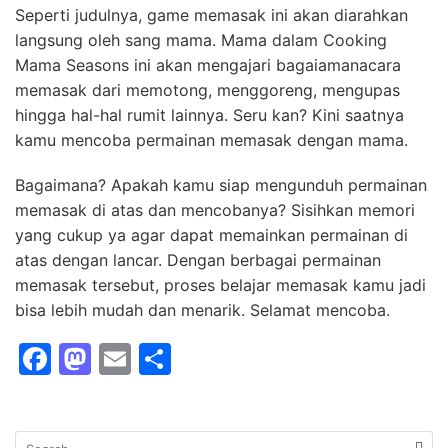
Seperti judulnya, game memasak ini akan diarahkan
langsung oleh sang mama. Mama dalam Cooking
Mama Seasons ini akan mengajari bagaiamanacara
memasak dari memotong, menggoreng, mengupas
hingga hal-hal rumit lainnya. Seru kan? Kini saatnya
kamu mencoba permainan memasak dengan mama.
Bagaimana? Apakah kamu siap mengunduh permainan
memasak di atas dan mencobanya? Sisihkan memori
yang cukup ya agar dapat memainkan permainan di
atas dengan lancar. Dengan berbagai permainan
memasak tersebut, proses belajar memasak kamu jadi
bisa lebih mudah dan menarik. Selamat mencoba.
F
M
E
S
a
a
m
h
c
st
ai
ar
Search