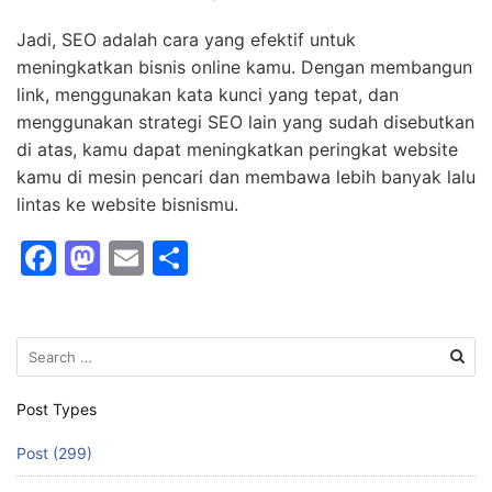
Jadi, SEO adalah cara yang efektif untuk
meningkatkan bisnis online kamu. Dengan membangun
link, menggunakan kata kunci yang tepat, dan
menggunakan strategi SEO lain yang sudah disebutkan
di atas, kamu dapat meningkatkan peringkat website
kamu di mesin pencari dan membawa lebih banyak lalu
lintas ke website bisnismu.
F
M
E
S
a
a
m
h
c
st
ai
ar
Search
e
o
l
e
for:
b
d
Post Types
o
o
Post (299)
o
n