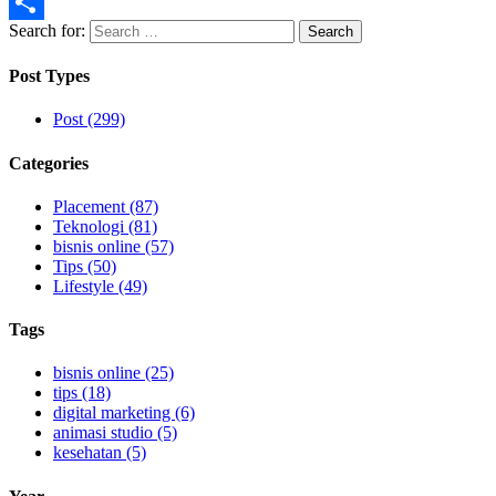
Email
Search for:
Share
Post Types
Post (299)
Categories
Placement (87)
Teknologi (81)
bisnis online (57)
Tips (50)
Lifestyle (49)
Tags
bisnis online (25)
tips (18)
digital marketing (6)
animasi studio (5)
kesehatan (5)