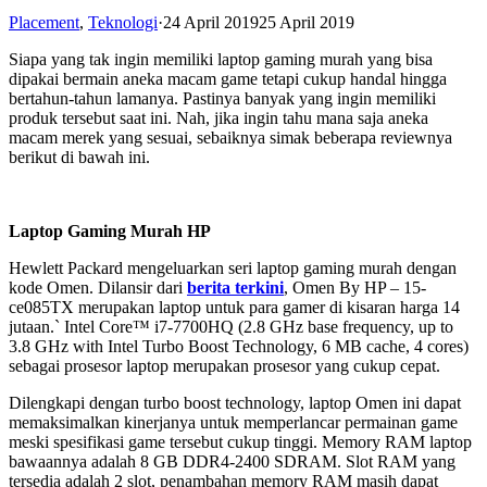
Placement
,
Teknologi
·
24 April 2019
25 April 2019
Siapa yang tak ingin memiliki laptop gaming murah yang bisa
dipakai bermain aneka macam game tetapi cukup handal hingga
bertahun-tahun lamanya. Pastinya banyak yang ingin memiliki
produk tersebut saat ini. Nah, jika ingin tahu mana saja aneka
macam merek yang sesuai, sebaiknya simak beberapa reviewnya
berikut di bawah ini.
Laptop Gaming Murah HP
Hewlett Packard mengeluarkan seri laptop gaming murah dengan
kode Omen. Dilansir dari
berita terkin
i
, Omen By HP – 15-
ce085TX merupakan laptop untuk para gamer di kisaran harga 14
jutaan.` Intel Core™ i7-7700HQ (2.8 GHz base frequency, up to
3.8 GHz with Intel Turbo Boost Technology, 6 MB cache, 4 cores)
sebagai prosesor laptop merupakan prosesor yang cukup cepat.
Dilengkapi dengan turbo boost technology, laptop Omen ini dapat
memaksimalkan kinerjanya untuk memperlancar permainan game
meski spesifikasi game tersebut cukup tinggi. Memory RAM laptop
bawaannya adalah 8 GB DDR4-2400 SDRAM. Slot RAM yang
tersedia adalah 2 slot, penambahan memory RAM masih dapat