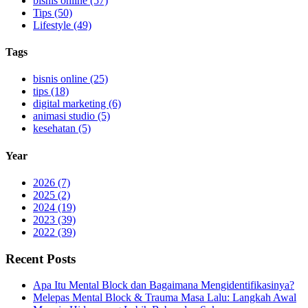
bisnis online (57)
Tips (50)
Lifestyle (49)
Tags
bisnis online (25)
tips (18)
digital marketing (6)
animasi studio (5)
kesehatan (5)
Year
2026 (7)
2025 (2)
2024 (19)
2023 (39)
2022 (39)
Recent Posts
Apa Itu Mental Block dan Bagaimana Mengidentifikasinya?
Melepas Mental Block & Trauma Masa Lalu: Langkah Awal