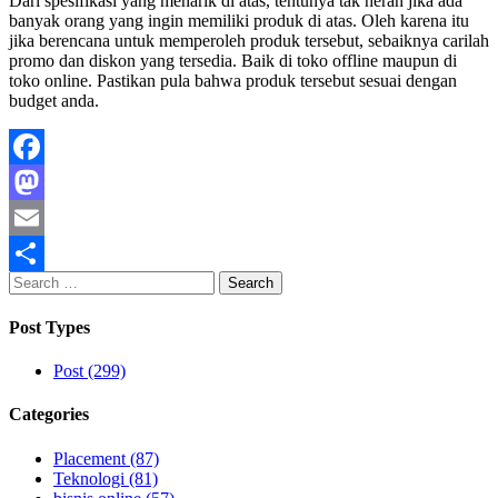
Dari spesifikasi yang menarik di atas, tentunya tak heran jika ada
banyak orang yang ingin memiliki produk di atas. Oleh karena itu
jika berencana untuk memperoleh produk tersebut, sebaiknya carilah
promo dan diskon yang tersedia. Baik di toko offline maupun di
toko online. Pastikan pula bahwa produk tersebut sesuai dengan
budget anda.
Facebook
Mastodon
Email
Search
Share
for:
Post Types
Post (299)
Categories
Placement (87)
Teknologi (81)