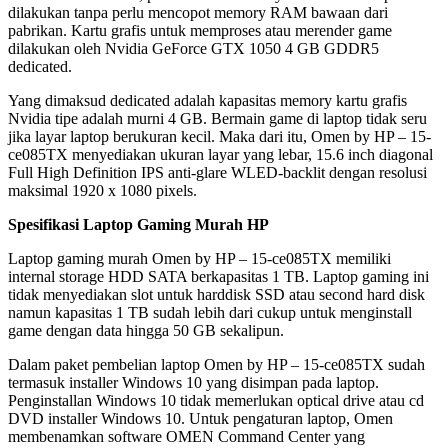
dilakukan tanpa perlu mencopot memory RAM bawaan dari
pabrikan. Kartu grafis untuk memproses atau merender game
dilakukan oleh Nvidia GeForce GTX 1050 4 GB GDDR5
dedicated.
Yang dimaksud dedicated adalah kapasitas memory kartu grafis
Nvidia tipe adalah murni 4 GB. Bermain game di laptop tidak seru
jika layar laptop berukuran kecil. Maka dari itu, Omen by HP – 15-
ce085TX menyediakan ukuran layar yang lebar, 15.6 inch diagonal
Full High Definition IPS anti-glare WLED-backlit dengan resolusi
maksimal 1920 x 1080 pixels.
Spesifikasi Laptop Gaming Murah HP
Laptop gaming murah Omen by HP – 15-ce085TX memiliki
internal storage HDD SATA berkapasitas 1 TB. Laptop gaming ini
tidak menyediakan slot untuk harddisk SSD atau second hard disk
namun kapasitas 1 TB sudah lebih dari cukup untuk menginstall
game dengan data hingga 50 GB sekalipun.
Dalam paket pembelian laptop Omen by HP – 15-ce085TX sudah
termasuk installer Windows 10 yang disimpan pada laptop.
Penginstallan Windows 10 tidak memerlukan optical drive atau cd
DVD installer Windows 10. Untuk pengaturan laptop, Omen
membenamkan software OMEN Command Center yang