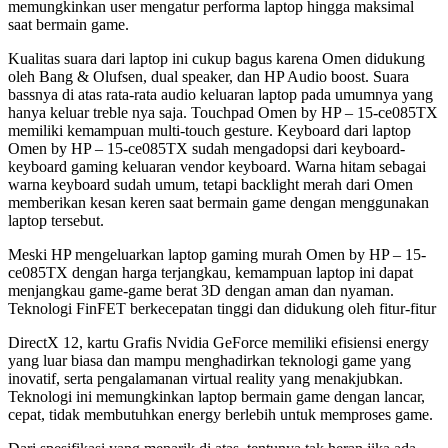
memungkinkan user mengatur performa laptop hingga maksimal
saat bermain game.
Kualitas suara dari laptop ini cukup bagus karena Omen didukung
oleh Bang & Olufsen, dual speaker, dan HP Audio boost. Suara
bassnya di atas rata-rata audio keluaran laptop pada umumnya yang
hanya keluar treble nya saja. Touchpad Omen by HP – 15-ce085TX
memiliki kemampuan multi-touch gesture. Keyboard dari laptop
Omen by HP – 15-ce085TX sudah mengadopsi dari keyboard-
keyboard gaming keluaran vendor keyboard. Warna hitam sebagai
warna keyboard sudah umum, tetapi backlight merah dari Omen
memberikan kesan keren saat bermain game dengan menggunakan
laptop tersebut.
Meski HP mengeluarkan laptop gaming murah Omen by HP – 15-
ce085TX dengan harga terjangkau, kemampuan laptop ini dapat
menjangkau game-game berat 3D dengan aman dan nyaman.
Teknologi FinFET berkecepatan tinggi dan didukung oleh fitur-fitur
DirectX 12, kartu Grafis Nvidia GeForce memiliki efisiensi energy
yang luar biasa dan mampu menghadirkan teknologi game yang
inovatif, serta pengalamanan virtual reality yang menakjubkan.
Teknologi ini memungkinkan laptop bermain game dengan lancar,
cepat, tidak membutuhkan energy berlebih untuk memproses game.