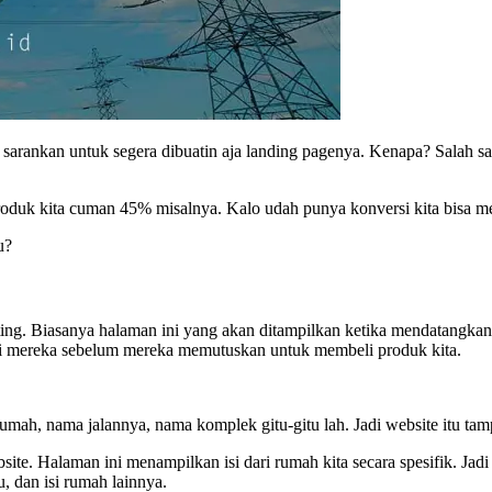
arankan untuk segera dibuatin aja landing pagenya. Kenapa? Salah sat
roduk kita cuman 45% misalnya. Kalo udah punya konversi kita bisa 
u?
ing. Biasanya halaman ini yang akan ditampilkan ketika mendatangka
asi mereka sebelum mereka memutuskan untuk membeli produk kita.
rumah, nama jalannya, nama komplek gitu-gitu lah. Jadi website itu t
bsite. Halaman ini menampilkan isi dari rumah kita secara spesifik. Ja
, dan isi rumah lainnya.