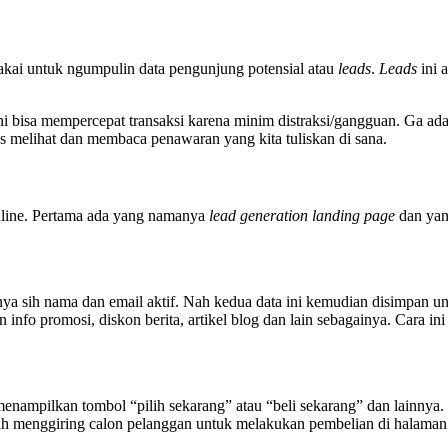
akai untuk ngumpulin data pengunjung potensial atau
leads
.
Leads
ini 
ni
bisa mempercepat transaksi karena minim distraksi/gangguan. Ga ada
s melihat dan membaca penawaran yang kita tuliskan di sana.
nline. Pertama ada yang namanya
lead generation landing page
dan ya
a sih nama dan email aktif. Nah kedua data ini kemudian disimpan un
 info promosi, diskon berita, artikel blog dan lain sebagainya. Cara i
menampilkan tombol “pilih sekarang” atau “beli sekarang” dan lainny
lah menggiring calon pelanggan untuk melakukan pembelian di halaman 