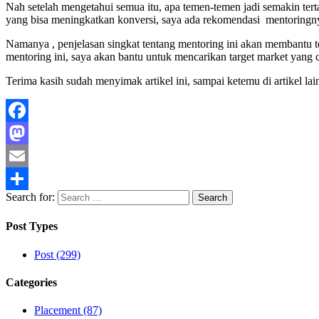
Nah setelah mengetahui semua itu, apa temen-temen jadi semakin ter
yang bisa meningkatkan konversi, saya ada rekomendasi mentoringn
Namanya , penjelasan singkat tentang mentoring ini akan membantu 
mentoring ini, saya akan bantu untuk mencarikan target market yang
Terima kasih sudah menyimak artikel ini, sampai ketemu di artikel lai
Facebook
Mastodon
Email
Search for:
Share
Post Types
Post (299)
Categories
Placement (87)