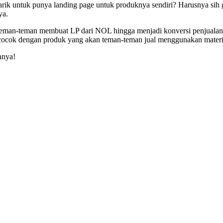
tarik untuk punya landing page untuk produknya sendiri? Harusnya sih
ya.
teman-teman membuat LP dari NOL hingga menjadi konversi penjualan y
 cocok dengan produk yang akan teman-teman jual menggunakan materi p
nnya!