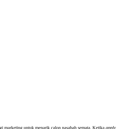
egi marketing untuk menarik calon nasabah semata. Ketika
apply,