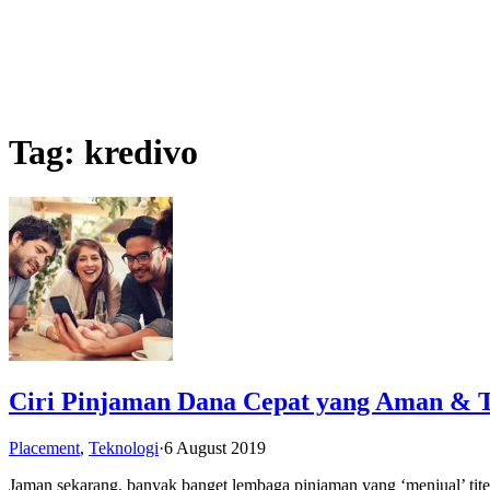
Tag:
kredivo
Ciri Pinjaman Dana Cepat yang Aman & T
Placement
,
Teknologi
·
6 August 2019
Jaman sekarang, banyak banget lembaga pinjaman yang ‘menjual’ tit