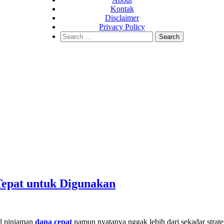
Kontak
Disclaimer
Privacy Policy
Search
for:
epat untuk Digunakan
el pinjaman
dana cepat
namun nyatanya nggak lebih dari sekadar strat