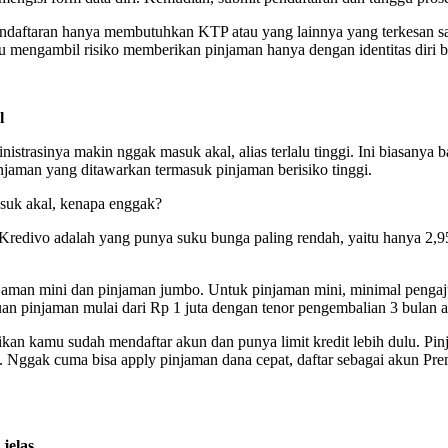
aftaran hanya membutuhkan KTP atau yang lainnya yang terkesan sang
u mengambil risiko memberikan pinjaman hanya dengan identitas diri 
l
istrasinya makin nggak masuk akal, alias terlalu tinggi. Ini biasanya 
injaman yang ditawarkan termasuk pinjaman berisiko tinggi.
asuk akal, kenapa enggak?
i Kredivo adalah yang punya suku bunga paling rendah, yaitu hanya 2,9
jaman mini dan pinjaman jumbo. Untuk pinjaman mini, minimal pengaju
n pinjaman mulai dari Rp 1 juta dengan tenor pengembalian 3 bulan a
ikan kamu sudah mendaftar akun dan punya limit kredit lebih dulu. Pinj
 Nggak cuma bisa apply pinjaman dana cepat, daftar sebagai akun Pr
jelas