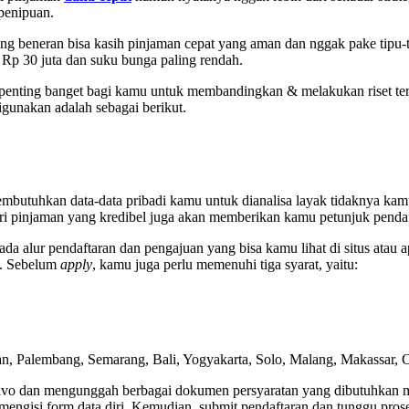
 penipuan.
g beneran bisa kasih pinjaman cepat yang aman dan nggak pake tipu-t
 Rp 30 juta dan suku bunga paling rendah.
enting banget bagi kamu untuk membandingkan & melakukan riset terh
digunakan adalah sebagai berikut.
mbutuhkan data-data pribadi kamu untuk dianalisa layak tidaknya kamu 
beri pinjaman yang kredibel juga akan memberikan kamu petunjuk penda
a alur pendaftaran dan pengajuan yang bisa kamu lihat di situs atau a
e. Sebelum
apply
, kamu juga perlu memenuhi tiga syarat, yaitu:
n, Palembang, Semarang, Bali, Yogyakarta, Solo, Malang, Makassar, 
o dan mengunggah berbagai dokumen persyaratan yang dibutuhkan mulai
 mengisi form data diri. Kemudian, submit pendaftaran dan tunggu pros