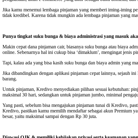
Jika kamu menemui lembaga pinjaman yang memberi iming-iming pend
tidak kredibel. Karena tidak mungkin ada lembaga pinjaman yang ma
Punya tingkat suku bunga & biaya administrasi yang masuk aka
Makin cepat dana pinjaman cair, biasanya suku bunga atau biaya admin
online. Sebenarnya hal ini cukup bisa ‘dimaklum’, mengingat jenis p
Tapi, kalau ada yang bisa kasih suku bunga dan biaya admin yang m
Jika dibandingkan dengan aplikasi pinjaman cepat lainnya, sejauh in
barang.
Untuk pinjaman, Kredivo menyediakan pilihan sesuai kebutuhan: pin
maksimal 30 hari, sedangkan untuk pinjaman jumbo, minimal pengajua
Yang pasti, sebelum bisa mengajukan pinjaman tunai di Kredivo, past
Kredivo, pastikan kamu memilih mendaftar sebagai akun Premium ya.
besar, yaitu maksimal sampai dengan Rp 30 juta.
Diawasi OJK & memiliki kebijakan privasi serta keamanan yang 