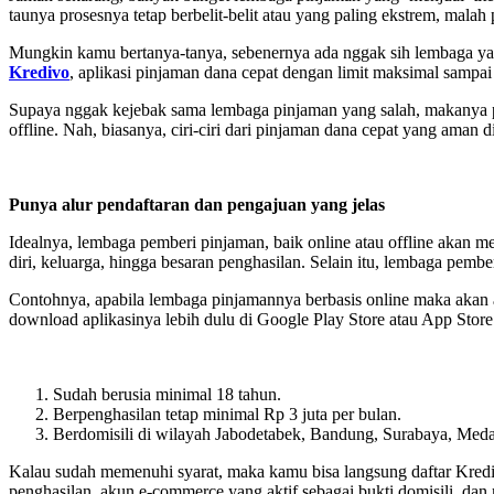
taunya prosesnya tetap berbelit-belit atau yang paling ekstrem, malah
Mungkin kamu bertanya-tanya, sebenernya ada nggak sih lembaga yan
Kredivo
, aplikasi pinjaman dana cepat dengan limit maksimal sampai
Supaya nggak kejebak sama lembaga pinjaman yang salah, makanya p
offline. Nah, biasanya, ciri-ciri dari pinjaman dana cepat yang aman 
Punya alur pendaftaran dan pengajuan yang jelas
Idealnya, lembaga pemberi pinjaman, baik online atau offline akan me
diri, keluarga, hingga besaran penghasilan. Selain itu, lembaga pem
Contohnya, apabila lembaga pinjamannya berbasis online maka akan ad
download aplikasinya lebih dulu di Google Play Store atau App Stor
Sudah berusia minimal 18 tahun.
Berpenghasilan tetap minimal Rp 3 juta per bulan.
Berdomisili di wilayah Jabodetabek, Bandung, Surabaya, Meda
Kalau sudah memenuhi syarat, maka kamu bisa langsung daftar Krediv
penghasilan, akun e-commerce yang aktif sebagai bukti domisili, dan