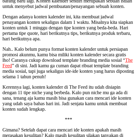
barang baru lagi. Konten kalender sendiri merupakan sebuah istilah
untuk menyebut jadwal pembuatan/penayangan sebuah konten.
Dengan adanya konten kalender ini, kita membuat jadwal
penayangan konten sekaligus dalam 1 waktu. Misalnya kita siapkan
konten untuk 1 minggu dengan tipe konten yang beda-beda. Hari
pertama tipe quote, hari berikutnya tips, berikutnya produk terbaru,
hari berikutnya apa.
Nah.. Kalo belum punya format konten kalender untuk persiapan
promosi akunmu, kamu bisa miliki konten kalender secara gratis
lho! Caranya cukup download template branding media sosial “
The
Feed
” di sini. Jadi kamu ga cuman dapat ribuat template branding
media sosial, tapi juga sekaligus ide-ide konten yang harus diposting
selama 1 tahun penuh!
Kerennya lagi, konten kalender di The Feed itu udah disiapin
dengan 11 tipe niche yang berbeda. Kalo pun niche mu ga ada di
sana, tenang aja kamu masih bisa gunakan cara mencari ide konten
yang udah saya bahas hari ini. Jadi senjata kamu untuk membuat
konten sudah lengkap.
***
Gimana? Setelah dapat cara mencari ide konten apakah masih
merasakan kesulitan? Kalo masih kesulitan silakan tanyakan di