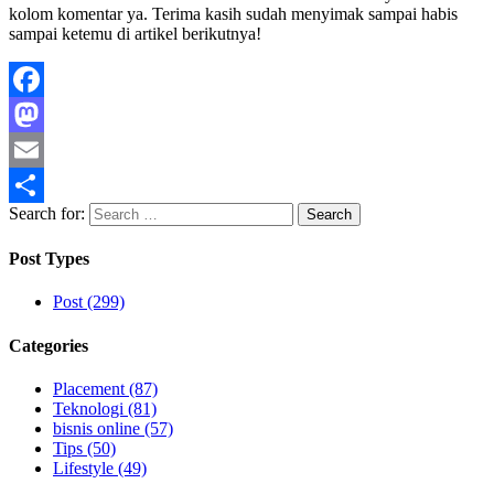
kolom komentar ya. Terima kasih sudah menyimak sampai habis
sampai ketemu di artikel berikutnya!
Facebook
Mastodon
Email
Search for:
Share
Post Types
Post (299)
Categories
Placement (87)
Teknologi (81)
bisnis online (57)
Tips (50)
Lifestyle (49)