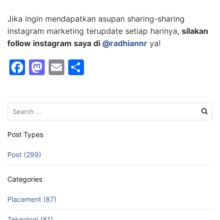
Jika ingin mendapatkan asupan sharing-sharing
instagram marketing terupdate setiap harinya,
silakan
follow instagram saya di
@radhiannr
ya!
F
M
E
S
a
a
m
h
c
st
ai
ar
Search
e
o
l
e
for:
b
d
Post Types
o
o
Post (299)
o
n
k
Categories
Placement (87)
Teknologi (81)