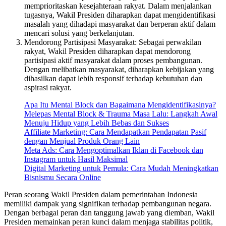
memprioritaskan kesejahteraan rakyat. Dalam menjalankan
tugasnya, Wakil Presiden diharapkan dapat mengidentifikasi
masalah yang dihadapi masyarakat dan berperan aktif dalam
mencari solusi yang berkelanjutan.
Mendorong Partisipasi Masyarakat: Sebagai perwakilan
rakyat, Wakil Presiden diharapkan dapat mendorong
partisipasi aktif masyarakat dalam proses pembangunan.
Dengan melibatkan masyarakat, diharapkan kebijakan yang
dihasilkan dapat lebih responsif terhadap kebutuhan dan
aspirasi rakyat.
Apa Itu Mental Block dan Bagaimana Mengidentifikasinya?
Melepas Mental Block & Trauma Masa Lalu: Langkah Awal
Menuju Hidup yang Lebih Bebas dan Sukses
Affiliate Marketing: Cara Mendapatkan Pendapatan Pasif
dengan Menjual Produk Orang Lain
Meta Ads: Cara Mengoptimalkan Iklan di Facebook dan
Instagram untuk Hasil Maksimal
Digital Marketing untuk Pemula: Cara Mudah Meningkatkan
Bisnismu Secara Online
Peran seorang Wakil Presiden dalam pemerintahan Indonesia
memiliki dampak yang signifikan terhadap pembangunan negara.
Dengan berbagai peran dan tanggung jawab yang diemban, Wakil
Presiden memainkan peran kunci dalam menjaga stabilitas politik,