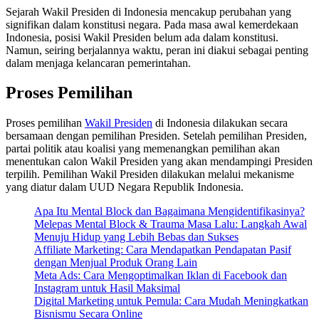
Sejarah Wakil Presiden di Indonesia mencakup perubahan yang
signifikan dalam konstitusi negara. Pada masa awal kemerdekaan
Indonesia, posisi Wakil Presiden belum ada dalam konstitusi.
Namun, seiring berjalannya waktu, peran ini diakui sebagai penting
dalam menjaga kelancaran pemerintahan.
Proses Pemilihan
Proses pemilihan
Wakil Presiden
di Indonesia dilakukan secara
bersamaan dengan pemilihan Presiden. Setelah pemilihan Presiden,
partai politik atau koalisi yang memenangkan pemilihan akan
menentukan calon Wakil Presiden yang akan mendampingi Presiden
terpilih. Pemilihan Wakil Presiden dilakukan melalui mekanisme
yang diatur dalam UUD Negara Republik Indonesia.
Apa Itu Mental Block dan Bagaimana Mengidentifikasinya?
Melepas Mental Block & Trauma Masa Lalu: Langkah Awal
Menuju Hidup yang Lebih Bebas dan Sukses
Affiliate Marketing: Cara Mendapatkan Pendapatan Pasif
dengan Menjual Produk Orang Lain
Meta Ads: Cara Mengoptimalkan Iklan di Facebook dan
Instagram untuk Hasil Maksimal
Digital Marketing untuk Pemula: Cara Mudah Meningkatkan
Bisnismu Secara Online