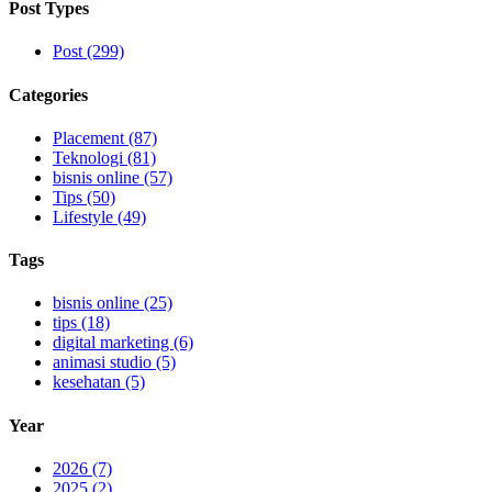
Post Types
Post (299)
Categories
Placement (87)
Teknologi (81)
bisnis online (57)
Tips (50)
Lifestyle (49)
Tags
bisnis online (25)
tips (18)
digital marketing (6)
animasi studio (5)
kesehatan (5)
Year
2026 (7)
2025 (2)