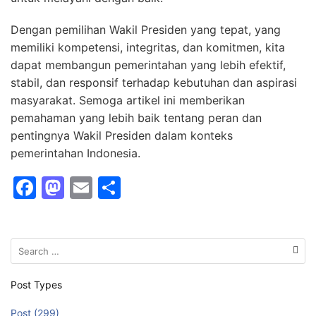
Dengan pemilihan Wakil Presiden yang tepat, yang
memiliki kompetensi, integritas, dan komitmen, kita
dapat membangun pemerintahan yang lebih efektif,
stabil, dan responsif terhadap kebutuhan dan aspirasi
masyarakat. Semoga artikel ini memberikan
pemahaman yang lebih baik tentang peran dan
pentingnya Wakil Presiden dalam konteks
pemerintahan Indonesia.
F
M
E
S
a
a
m
h
c
st
ai
ar
Search
e
o
l
e
for:
b
d
Post Types
o
o
Post (299)