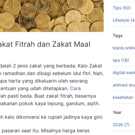
Tips (50)
Lifestyle (
Tags
kat Fitrah dan Zakat Maal
bisnis onlin
tips (18)
dalah 2 jenis zakat yang berbeda. Kalo Zakat
digital mar
an ramadhan dan dibagi sebelum idul fitri. Nah,
upa harta yang dikeluarin oleh seorang
animasi stu
tentuan yang udah ditetapkan.
Cara
ah pasti beda. Buat zakat fitrah, besarnya
kesehatan 
h makanan pokok kaya tepung, gandum, aqith.
Year
h kalo dikonversi ke rupiah jadinya kaya gini:
2026 (7)
i pasaran saat itu. Misalnya harga beras