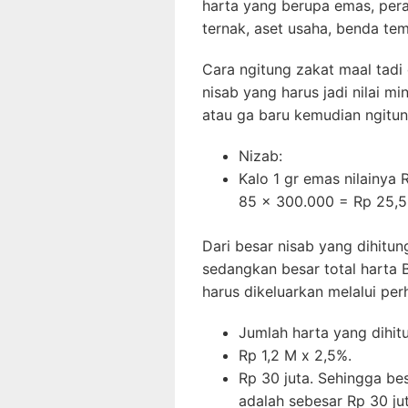
harta yang berupa emas, pera
ternak, aset usaha, benda te
Cara ngitung zakat maal tadi 
nisab yang harus jadi nilai m
atau ga baru kemudian ngitun
Nizab:
Kalo 1 gr emas nilainya
85 x 300.000 = Rp 25,5 
Dari besar nisab yang dihitun
sedangkan besar total harta B
harus dikeluarkan melalui per
Jumlah harta yang dihit
Rp 1,2 M x 2,5%.
Rp 30 juta. Sehingga be
adalah sebesar Rp 30 jut