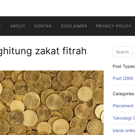
Y
ABOUT
KONTAK
DISCLAIMER
PRIVACY POLICY
hitung zakat fitrah
Search
for:
Post Types
Post (299)
Categories
Placement 
Teknologi (
bisnis onlin