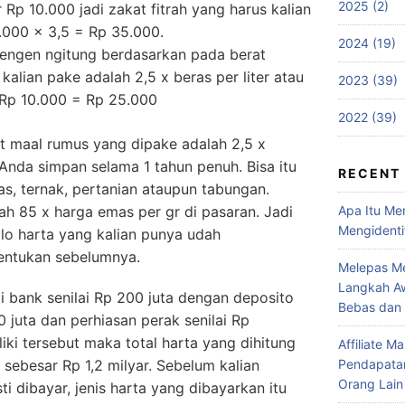
2025 (2)
Rp 10.000 jadi zakat fitrah yang harus kalian
.000 x 3,5 = Rp 35.000.
2024 (19)
pengen ngitung berdasarkan pada berat
alian pake adalah 2,5 x beras per liter atau
2023 (39)
x Rp 10.000 = Rp 25.000
2022 (39)
t maal rumus yang dipake adalah 2,5 x
 Anda simpan selama 1 tahun penuh. Bisa itu
RECENT
as, ternak, pertanian ataupun tabungan.
Apa Itu Me
ah 85 x harga emas per gr di pasaran. Jadi
Mengidenti
alo harta yang kalian punya udah
entukan sebelumnya.
Melepas Me
Langkah Aw
i bank senilai Rp 200 juta dengan deposito
Bebas dan
 juta dan perhiasan perak senilai Rp
liki tersebut maka total harta yang dihitung
Affiliate 
Pendapatan
h sebesar Rp 1,2 milyar. Sebelum kalian
Orang Lain
i dibayar, jenis harta yang dibayarkan itu