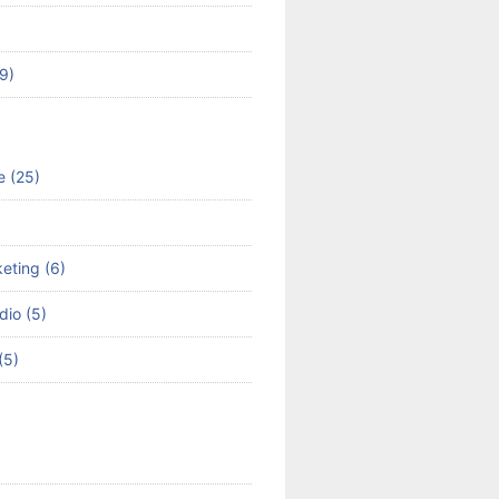
49)
e (25)
keting (6)
dio (5)
(5)