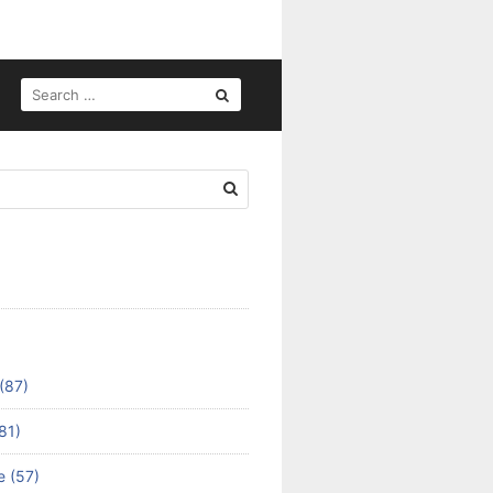
SEARCH
FOR:
(87)
81)
e (57)