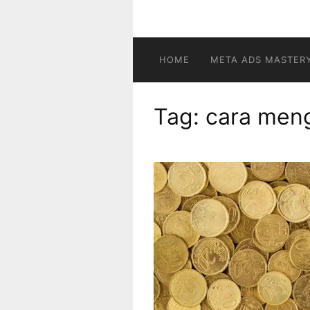
HOME
META ADS MASTER
Tag:
cara meng