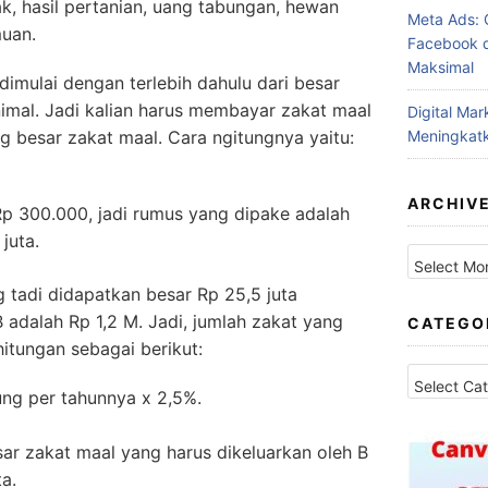
k, hasil pertanian, uang tabungan, hewan
Meta Ads: 
muan.
Facebook d
Maksimal
dimulai dengan terlebih dahulu dari besar
inimal. Jadi kalian harus membayar zakat maal
Digital Ma
Meningkatk
g besar zakat maal. Cara ngitungnya yaitu:
ARCHIV
 Rp 300.000, jadi rumus yang dipake adalah
juta.
Archives
g tadi didapatkan besar Rp 25,5 juta
 adalah Rp 1,2 M. Jadi, jumlah zakat yang
CATEGO
hitungan sebagai berikut:
Categories
ung per tahunnya x 2,5%.
sar zakat maal yang harus dikeluarkan oleh B
a.