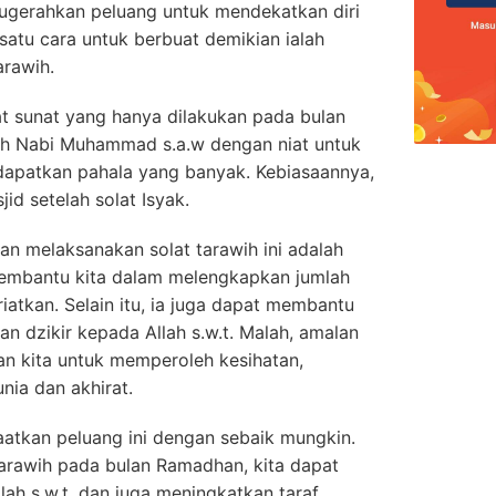
anugerahkan peluang untuk mendekatkan diri
 satu cara untuk berbuat demikian ialah
arawih.
lat sunat yang hanya dilakukan pada bulan
leh Nabi Muhammad s.a.w dengan niat untuk
apatkan pahala yang banyak. Kebiasaannya,
jid setelah solat Isyak.
n melaksanakan solat tarawih ini adalah
membantu kita dalam melengkapkan jumlah
riatkan. Selain itu, ia juga dapat membantu
 dzikir kepada Allah s.w.t. Malah, amalan
n kita untuk memperoleh kesihatan,
ia dan akhirat.
faatkan peluang ini dengan sebaik mungkin.
arawih pada bulan Ramadhan, kita dapat
ah s.w.t. dan juga meningkatkan taraf