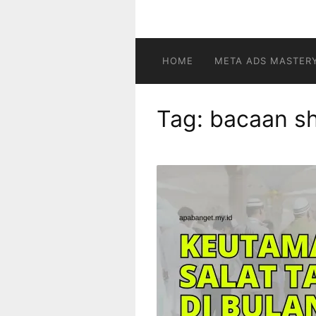
HOME
META ADS MASTER
Tag:
bacaan sh