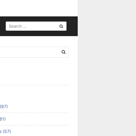
SEARCH
FOR:
(87)
81)
e (57)