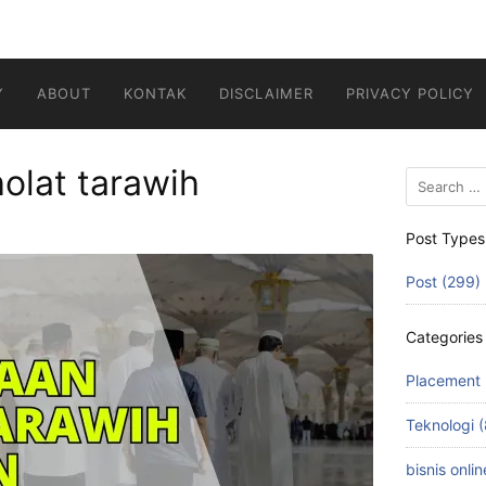
Y
ABOUT
KONTAK
DISCLAIMER
PRIVACY POLICY
olat tarawih
Search
for:
Post Types
Post (299)
Categories
Placement 
Teknologi (
bisnis onlin