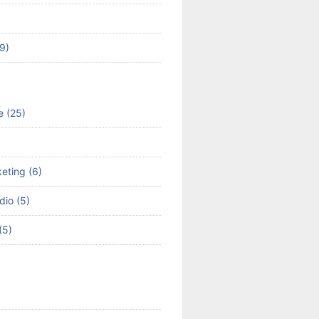
49)
e (25)
keting (6)
dio (5)
(5)