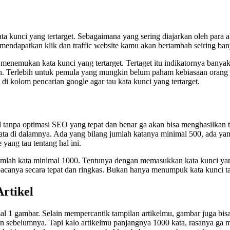
a kunci yang tertarget. Sebagaimana yang sering diajarkan oleh para a
h mendapatkan klik dan traffic website kamu akan bertambah seiring ba
enemukan kata kunci yang tertarget. Tertaget itu indikatornya banyak
in. Terlebih untuk pemula yang mungkin belum paham kebiasaan orang 
di kolom pencarian google agar tau kata kunci yang tertarget.
l tanpa optimasi SEO yang tepat dan benar ga akan bisa menghasilkan tr
ata di dalamnya. Ada yang bilang jumlah katanya minimal 500, ada yan
yang tau tentang hal ini.
lah kata minimal 1000. Tentunya dengan memasukkan kata kunci yang te
canya secara tepat dan ringkas. Bukan hanya menumpuk kata kunci tap
rtikel
1 gambar. Selain mempercantik tampilan artikelmu, gambar juga bisa 
an sebelumnya. Tapi kalo artikelmu panjangnya 1000 kata, rasanya 