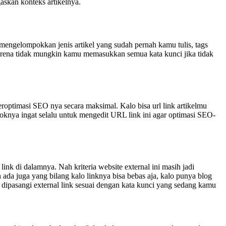
skan konteks artikelnya.
engelompokkan jenis artikel yang sudah pernah kamu tulis, tags
arena tidak mungkin kamu memasukkan semua kata kunci jika tidak
roptimasi SEO nya secara maksimal. Kalo bisa url link artikelmu
okoknya ingat selalu untuk mengedit URL link ini agar optimasi SEO-
k di dalamnya. Nah kriteria website external ini masih jadi
 ada juga yang bilang kalo linknya bisa bebas aja, kalo punya blog
ang dipasangi external link sesuai dengan kata kunci yang sedang kamu