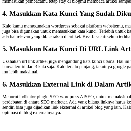
memastikan pembacamu tetap stay di blogmu membaca artikel sampa
4. Masukkan Kata Kunci Yang Sudah Dik
Kalo kamu menggunakan wordpress sebagai platform websitemu, maka 
juga bisa digunakan untuk memasukkan kata kunci. Terlebih untuk k
ada hal relevan yang dibicarakan di artikel. Bisa-bisa artikelmu terl
5. Masukkan Kata Kunci Di URL Link Art
Usahakan url link artikel juga mengandung kata kunci utama. Hal ini
hanya terdiri dari 3 kata saja. Kalo terlalu panjang, takutnya googl
mu lebih maksimal.
6. Masukkan External Link di Dalam Artik
Menurut indikator plugin SEO wordpress AISEO, untuk memaksimalkan o
perdebatan di antara SEO marketer. Ada yang bilang linknya harus ke 
sendiri bisa juga dijadikan link eksternal di artikel blog yang lain. 
optimasi di blog externalnya ya.