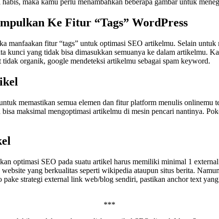
i habis, maka kamu perlu menambahkan beberapa gambar untuk menega
umpulkan Ke Fitur “Tags” WordPress
manfaakan fitur “tags” untuk optimasi SEO artikelmu. Selain untuk m
ata kunci yang tidak bisa dimasukkan semuanya ke dalam artikelmu. K
ihat tidak organik, google mendeteksi artikelmu sebagai spam keyword.
ikel
 untuk memastikan semua elemen dan fitur platform menulis onlinemu te
e ga bisa maksimal mengoptimasi artikelmu di mesin pencari nantinya. P
el
ptimasi SEO pada suatu artikel harus memiliki minimal 1 external lin
website yang berkualitas seperti wikipedia ataupun situs berita. Namun
Kalo pake strategi external link web/blog sendiri, pastikan anchor text y
***