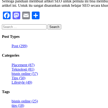
Semoga panduan membuat artikel SEO untuk pemula ini bisa membuat
artikel ini. Untuk itu sangat disarankan untuk belajar SEO secara khu
Facebook
Mastodon
Email
Share
Search
for:
Post Types
Post (299)
Categories
Placement (87)
Teknologi (81)
bisnis online (57)
Tips (50)
Lifestyle (49)
Tags
bisnis online (25)
tips (18)