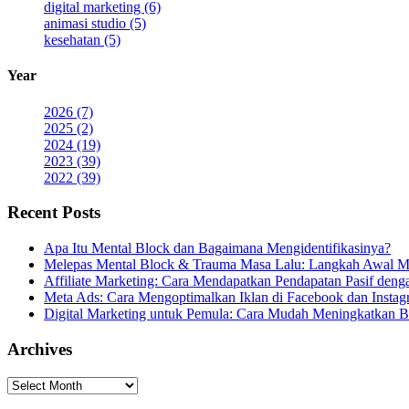
digital marketing (6)
animasi studio (5)
kesehatan (5)
Year
2026 (7)
2025 (2)
2024 (19)
2023 (39)
2022 (39)
Recent Posts
Apa Itu Mental Block dan Bagaimana Mengidentifikasinya?
Melepas Mental Block & Trauma Masa Lalu: Langkah Awal M
Affiliate Marketing: Cara Mendapatkan Pendapatan Pasif den
Meta Ads: Cara Mengoptimalkan Iklan di Facebook dan Instag
Digital Marketing untuk Pemula: Cara Mudah Meningkatkan B
Archives
Archives