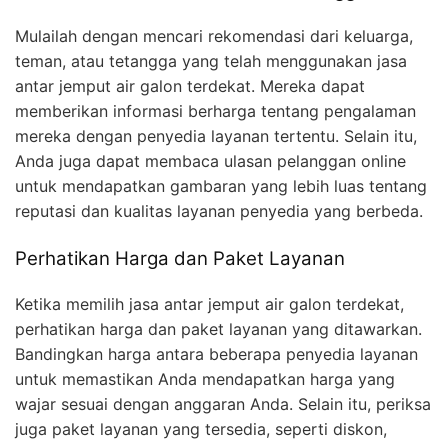
Mulailah dengan mencari rekomendasi dari keluarga,
teman, atau tetangga yang telah menggunakan jasa
antar jemput air galon terdekat. Mereka dapat
memberikan informasi berharga tentang pengalaman
mereka dengan penyedia layanan tertentu. Selain itu,
Anda juga dapat membaca ulasan pelanggan online
untuk mendapatkan gambaran yang lebih luas tentang
reputasi dan kualitas layanan penyedia yang berbeda.
Perhatikan Harga dan Paket Layanan
Ketika memilih jasa antar jemput air galon terdekat,
perhatikan harga dan paket layanan yang ditawarkan.
Bandingkan harga antara beberapa penyedia layanan
untuk memastikan Anda mendapatkan harga yang
wajar sesuai dengan anggaran Anda. Selain itu, periksa
juga paket layanan yang tersedia, seperti diskon,