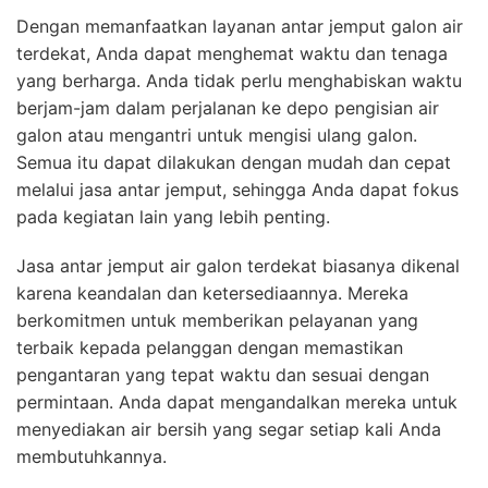
Dengan memanfaatkan layanan antar jemput galon air
terdekat, Anda dapat menghemat waktu dan tenaga
yang berharga. Anda tidak perlu menghabiskan waktu
berjam-jam dalam perjalanan ke depo pengisian air
galon atau mengantri untuk mengisi ulang galon.
Semua itu dapat dilakukan dengan mudah dan cepat
melalui jasa antar jemput, sehingga Anda dapat fokus
pada kegiatan lain yang lebih penting.
Jasa antar jemput air galon terdekat biasanya dikenal
karena keandalan dan ketersediaannya. Mereka
berkomitmen untuk memberikan pelayanan yang
terbaik kepada pelanggan dengan memastikan
pengantaran yang tepat waktu dan sesuai dengan
permintaan. Anda dapat mengandalkan mereka untuk
menyediakan air bersih yang segar setiap kali Anda
membutuhkannya.