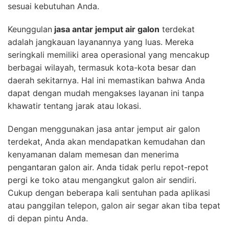
sesuai kebutuhan Anda.
Keunggulan
jasa antar jemput air galon
terdekat
adalah jangkauan layanannya yang luas. Mereka
seringkali memiliki area operasional yang mencakup
berbagai wilayah, termasuk kota-kota besar dan
daerah sekitarnya. Hal ini memastikan bahwa Anda
dapat dengan mudah mengakses layanan ini tanpa
khawatir tentang jarak atau lokasi.
Dengan menggunakan jasa antar jemput air galon
terdekat, Anda akan mendapatkan kemudahan dan
kenyamanan dalam memesan dan menerima
pengantaran galon air. Anda tidak perlu repot-repot
pergi ke toko atau mengangkut galon air sendiri.
Cukup dengan beberapa kali sentuhan pada aplikasi
atau panggilan telepon, galon air segar akan tiba tepat
di depan pintu Anda.