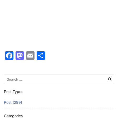
F
M
E
S
a
a
m
h
c
st
ai
ar
Search
e
o
l
e
for:
b
d
Post Types
o
o
Post (299)
o
n
k
Categories