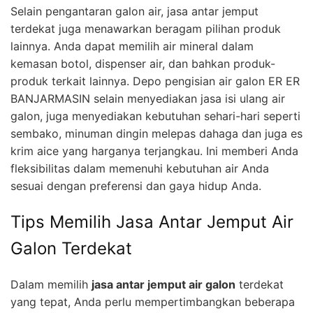
Selain pengantaran galon air, jasa antar jemput
terdekat juga menawarkan beragam pilihan produk
lainnya. Anda dapat memilih air mineral dalam
kemasan botol, dispenser air, dan bahkan produk-
produk terkait lainnya. Depo pengisian air galon ER ER
BANJARMASIN selain menyediakan jasa isi ulang air
galon, juga menyediakan kebutuhan sehari-hari seperti
sembako, minuman dingin melepas dahaga dan juga es
krim aice yang harganya terjangkau. Ini memberi Anda
fleksibilitas dalam memenuhi kebutuhan air Anda
sesuai dengan preferensi dan gaya hidup Anda.
Tips Memilih Jasa Antar Jemput Air
Galon Terdekat
Dalam memilih
jasa antar jemput air galon
terdekat
yang tepat, Anda perlu mempertimbangkan beberapa