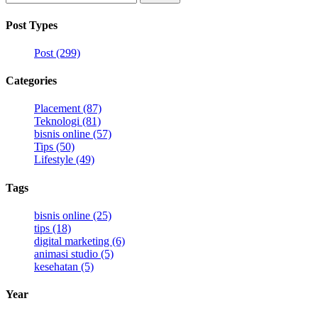
for:
Post Types
Post (299)
Categories
Placement (87)
Teknologi (81)
bisnis online (57)
Tips (50)
Lifestyle (49)
Tags
bisnis online (25)
tips (18)
digital marketing (6)
animasi studio (5)
kesehatan (5)
Year