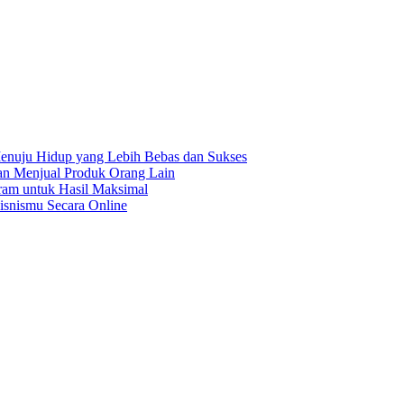
enuju Hidup yang Lebih Bebas dan Sukses
gan Menjual Produk Orang Lain
ram untuk Hasil Maksimal
isnismu Secara Online