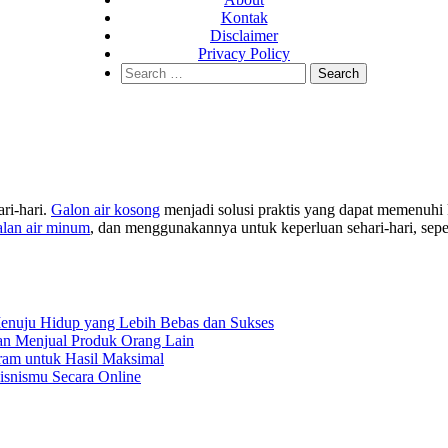
Kontak
Disclaimer
Privacy Policy
Search
for:
ari-hari.
Galon air kosong
menjadi solusi praktis yang dapat memenuhi
alan air minum
, dan menggunakannya untuk keperluan sehari-hari, sep
enuju Hidup yang Lebih Bebas dan Sukses
gan Menjual Produk Orang Lain
ram untuk Hasil Maksimal
isnismu Secara Online