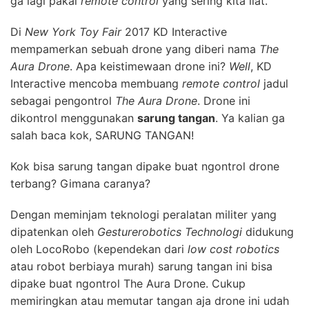
ga lagi pakai
remote control
yang sering kita liat.
Di
New York Toy Fair
2017 KD Interactive
mempamerkan sebuah drone yang diberi nama
The
Aura Drone
. Apa keistimewaan drone ini?
Well
, KD
Interactive mencoba membuang
remote control
jadul
sebagai pengontrol
The Aura Drone
. Drone ini
dikontrol menggunakan
sarung tangan
. Ya kalian ga
salah baca kok, SARUNG TANGAN!
Kok bisa sarung tangan dipake buat ngontrol drone
terbang? Gimana caranya?
Dengan meminjam teknologi peralatan militer yang
dipatenkan oleh
Gesturerobotics Technologi
didukung
oleh LocoRobo (kependekan dari
low cost robotics
atau robot berbiaya murah) sarung tangan ini bisa
dipake buat ngontrol The Aura Drone. Cukup
memiringkan atau memutar tangan aja drone ini udah