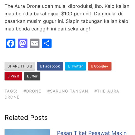
The Aura Drone udah mulai diproduksi, lho. Kalo kalian
mau beli dia bakal dijual $100 per unit. Dan mulai di
pasarkan musim gugur ini. Siapin tabungan kalian kalo
mau benda canggih ini dari sekarang!
F
M
E
S
a
a
m
h
c
st
ai
ar
SHARE THIS
Facebook
Twitter
Google+
e
o
l
e
Pin It
Buffer
b
d
o
o
TAGS:
#DRONE
#SARUNG TANGAN
#THE AURA
DRONE
o
n
k
Related Posts
Pesan Tiket Pesawat Makin