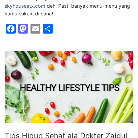
skyhouseatx.com
deh! Pasti banyak menu-menu yang
kamu sukain di sana!
F
M
E
S
a
a
m
h
c
st
ai
ar
e
o
l
e
b
d
o
o
o
n
k
Tips Hidup Sehat ala Dokter Zaidul