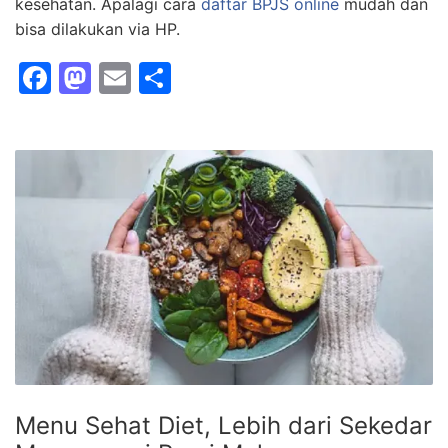
kesehatan. Apalagi cara
daftar BPJS online
mudah dan
bisa dilakukan via HP.
F
M
E
S
a
a
m
h
c
st
ai
ar
e
o
l
e
b
d
o
o
o
n
k
Menu Sehat Diet, Lebih dari Sekedar