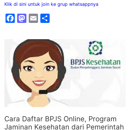
Klik di sini untuk join ke grup whatsappnya
F
M
E
S
a
a
m
h
c
st
ai
ar
e
o
l
e
b
d
o
o
o
n
k
Cara Daftar BPJS Online, Program
Jaminan Kesehatan dari Pemerintah