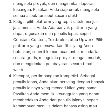
mengelola proyek, dan mengirimkan laporan
keuangan. Pastikan Anda siap untuk mengelola
semua aspek tersebut secara efektif.
Ketiga, pilih platform yang tepat untuk menjual
jasa menulis Anda. Ada banyak platform yang
dapat digunakan oleh penulis lepas, seperti
Constant Content, Textbroker, atau Upwork. Pilih
platform yang menawarkan fitur yang Anda
butuhkan, seperti kemampuan untuk mendaftar
secara gratis, mengelola proyek dengan mudah,
dan mengirimkan pembayaran secara tepat
waktu.
Keempat, pertimbangkan kompetisi. Sebagai
penulis lepas, Anda akan bersaing dengan banyak
penulis lainnya yang mencari klien yang sama.
Pastikan Anda memiliki keunggulan yang dapat
membedakan Anda dari penulis lainnya, seperti
kemampuan menulis dalam bahasa asing atau