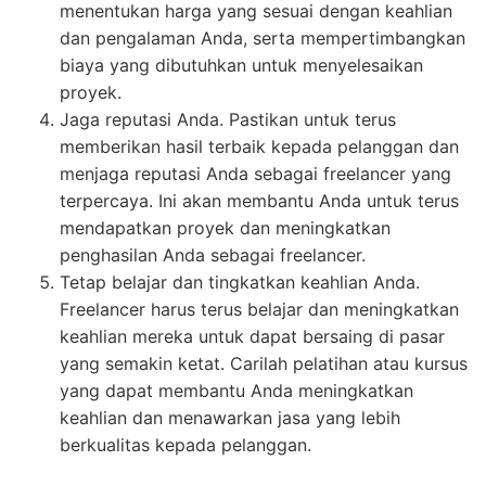
menentukan harga yang sesuai dengan keahlian
dan pengalaman Anda, serta mempertimbangkan
biaya yang dibutuhkan untuk menyelesaikan
proyek.
Jaga reputasi Anda. Pastikan untuk terus
memberikan hasil terbaik kepada pelanggan dan
menjaga reputasi Anda sebagai freelancer yang
terpercaya. Ini akan membantu Anda untuk terus
mendapatkan proyek dan meningkatkan
penghasilan Anda sebagai freelancer.
Tetap belajar dan tingkatkan keahlian Anda.
Freelancer harus terus belajar dan meningkatkan
keahlian mereka untuk dapat bersaing di pasar
yang semakin ketat. Carilah pelatihan atau kursus
yang dapat membantu Anda meningkatkan
keahlian dan menawarkan jasa yang lebih
berkualitas kepada pelanggan.