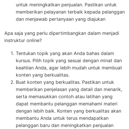
untuk meningkatkan penjualan. Pastikan untuk
memberikan pelayanan terbaik kepada pelanggan
dan menjawab pertanyaan yang diajukan
Apa saja yang perlu dipertimbangkan dalam menjadi
instruktur online?
Tentukan topik yang akan Anda bahas dalam
kursus. Pilih topik yang sesuai dengan minat dan
keahlian Anda, agar lebih mudah untuk membuat
konten yang berkualitas.
Buat konten yang berkualitas. Pastikan untuk
memberikan penjelasan yang detail dan menarik,
serta memasukkan contoh atau latihan yang
dapat membantu pelanggan memahami materi
dengan lebih baik. Konten yang berkualitas akan
membantu Anda untuk terus mendapatkan
pelanggan baru dan meningkatkan penjualan