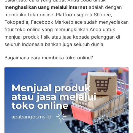
menghasilkan uang melalui internet
adalah dengan
membuka toko online. Platform seperti Shopee,
Tokopedia, Facebook Marketplace sudah menyediakan
fitur toko online yang memungkinkan Anda untuk
menjual produk fisik atau jasa kepada pelanggan di
seluruh Indonesia bahkan juga seluruh dunia.
Bagaimana cara membuka toko online?