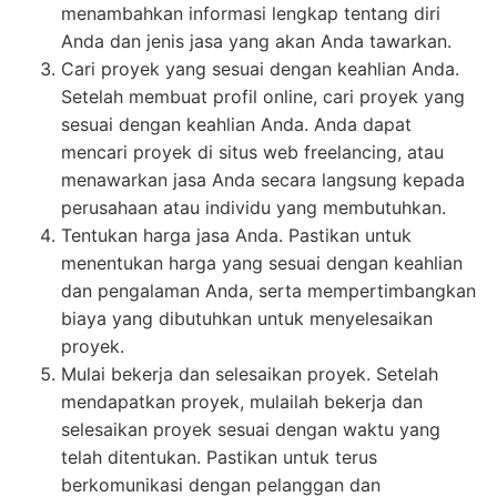
menambahkan informasi lengkap tentang diri
Anda dan jenis jasa yang akan Anda tawarkan.
Cari proyek yang sesuai dengan keahlian Anda.
Setelah membuat profil online, cari proyek yang
sesuai dengan keahlian Anda. Anda dapat
mencari proyek di situs web freelancing, atau
menawarkan jasa Anda secara langsung kepada
perusahaan atau individu yang membutuhkan.
Tentukan harga jasa Anda. Pastikan untuk
menentukan harga yang sesuai dengan keahlian
dan pengalaman Anda, serta mempertimbangkan
biaya yang dibutuhkan untuk menyelesaikan
proyek.
Mulai bekerja dan selesaikan proyek. Setelah
mendapatkan proyek, mulailah bekerja dan
selesaikan proyek sesuai dengan waktu yang
telah ditentukan. Pastikan untuk terus
berkomunikasi dengan pelanggan dan