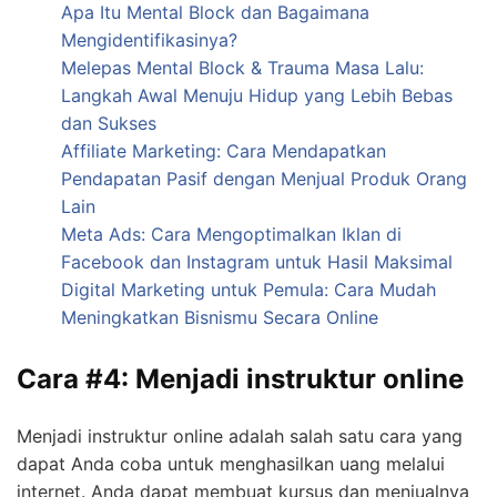
Apa Itu Mental Block dan Bagaimana
Mengidentifikasinya?
Melepas Mental Block & Trauma Masa Lalu:
Langkah Awal Menuju Hidup yang Lebih Bebas
dan Sukses
Affiliate Marketing: Cara Mendapatkan
Pendapatan Pasif dengan Menjual Produk Orang
Lain
Meta Ads: Cara Mengoptimalkan Iklan di
Facebook dan Instagram untuk Hasil Maksimal
Digital Marketing untuk Pemula: Cara Mudah
Meningkatkan Bisnismu Secara Online
Cara #4: Menjadi instruktur online
Menjadi instruktur online adalah salah satu cara yang
dapat Anda coba untuk menghasilkan uang melalui
internet. Anda dapat membuat kursus dan menjualnya