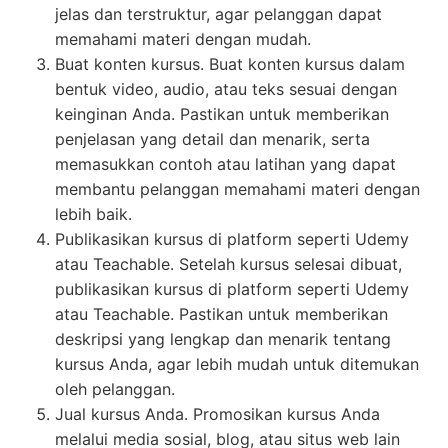
jelas dan terstruktur, agar pelanggan dapat
memahami materi dengan mudah.
Buat konten kursus. Buat konten kursus dalam
bentuk video, audio, atau teks sesuai dengan
keinginan Anda. Pastikan untuk memberikan
penjelasan yang detail dan menarik, serta
memasukkan contoh atau latihan yang dapat
membantu pelanggan memahami materi dengan
lebih baik.
Publikasikan kursus di platform seperti Udemy
atau Teachable. Setelah kursus selesai dibuat,
publikasikan kursus di platform seperti Udemy
atau Teachable. Pastikan untuk memberikan
deskripsi yang lengkap dan menarik tentang
kursus Anda, agar lebih mudah untuk ditemukan
oleh pelanggan.
Jual kursus Anda. Promosikan kursus Anda
melalui media sosial, blog, atau situs web lain