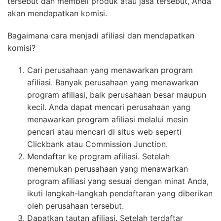
tersebut dan membeli produk atau jasa tersebut, Anda
akan mendapatkan komisi.
Bagaimana cara menjadi afiliasi dan mendapatkan
komisi?
Cari perusahaan yang menawarkan program
afiliasi. Banyak perusahaan yang menawarkan
program afiliasi, baik perusahaan besar maupun
kecil. Anda dapat mencari perusahaan yang
menawarkan program afiliasi melalui mesin
pencari atau mencari di situs web seperti
Clickbank atau Commission Junction.
Mendaftar ke program afiliasi. Setelah
menemukan perusahaan yang menawarkan
program afiliasi yang sesuai dengan minat Anda,
ikuti langkah-langkah pendaftaran yang diberikan
oleh perusahaan tersebut.
Dapatkan tautan afiliasi. Setelah terdaftar