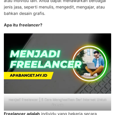
atau individu lain. Anda dapat menawarkan berbagai
jenis jasa, seperti menulis, mengedit, mengajar, atau
bahkan desain grafis.
Apa itu
freelancer
?
menjadi freelancer | 5 Cara Menghasilkan Dari Internet Untuk
Pemula
Freelancer adalah
individu yang bekerja secara