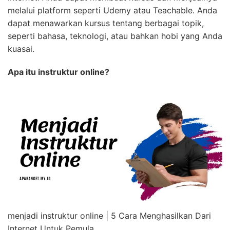
melalui platform seperti Udemy atau Teachable. Anda
dapat menawarkan kursus tentang berbagai topik,
seperti bahasa, teknologi, atau bahkan hobi yang Anda
kuasai.
Apa itu instruktur online?
menjadi instruktur online | 5 Cara Menghasilkan Dari
Internet Untuk Pemula