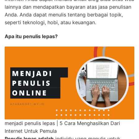
lainnya dan mendapatkan bayaran atas jasa penulisan
Anda. Anda dapat menulis tentang berbagai topik,
seperti teknologi, hobi, atau keuangan.
Apa itu penulis lepas?
menjadi penulis lepas | 5 Cara Menghasilkan Dari
Internet Untuk Pemula
Penulis lepas adalah
individu yang menulis untuk