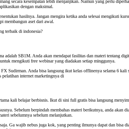
emang secara kesempatan lebih menjanjikan. Namun yang perlu diperhati
iaplikasikan dengan maksimal.
menentukan hasilnya. Jangan mengira ketika anda selesai mengikuti kur
api membangun aset dari awal.
ng terbaik di indonesia?
ma adalah SB1M. Anda akan mendapat fasilitas dan materi tentang digi
s untuk mengikuti free webinar yang diadakan setiap minggunya.
X Sudirman. Anda bisa langsung ikut kelas offlinenya selama 6 kali se
 pelatihan internet marketingnya di
ertama kali belajar berbisnis. Ikut di sini full gratis bisa langsung me
kursusnya. Sebelum berpindah membahas materi berikutnya, anda akan di
 materi sebelumnya sebelum melanjutkan.
saja. Ga wajib nebus juga kok, yang penting ilmunya dapat dan bisa di