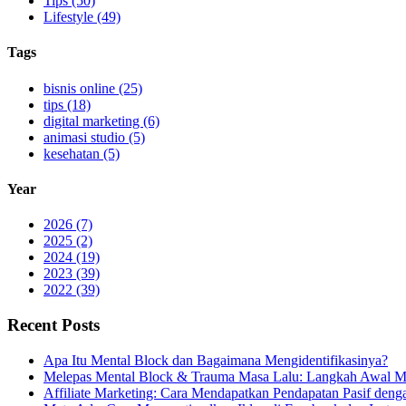
Tips (50)
Lifestyle (49)
Tags
bisnis online (25)
tips (18)
digital marketing (6)
animasi studio (5)
kesehatan (5)
Year
2026 (7)
2025 (2)
2024 (19)
2023 (39)
2022 (39)
Recent Posts
Apa Itu Mental Block dan Bagaimana Mengidentifikasinya?
Melepas Mental Block & Trauma Masa Lalu: Langkah Awal M
Affiliate Marketing: Cara Mendapatkan Pendapatan Pasif den