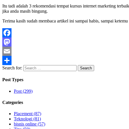
Itu tadi adalah 3 rekomendasi tempat kursus internet marketing ter
jika anda masih bingung.
Terima kasih sudah membaca artikel ini sampai habis, sampai ketemu
Facebook
Mastodon
Email
Search for:
Share
Post Types
Post (299)
Categories
Placement (87)
Teknologi (81)
bisnis online (57)