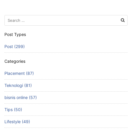
a
a
m
h
c
st
ai
ar
Search
e
o
l
e
for:
b
d
Post Types
o
o
Post (299)
o
n
k
Categories
Placement (87)
Teknologi (81)
bisnis online (57)
Tips (50)
Lifestyle (49)