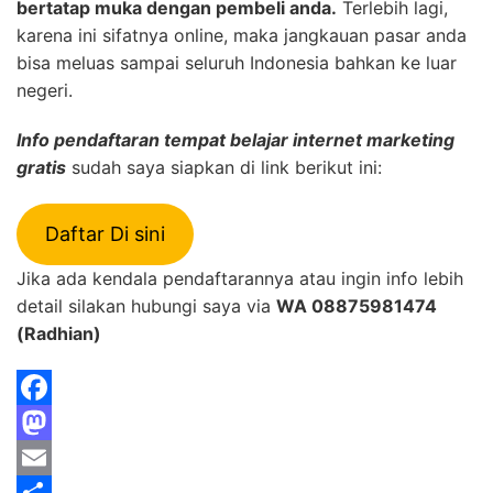
bertatap muka dengan pembeli anda.
Terlebih lagi,
karena ini sifatnya online, maka jangkauan pasar anda
bisa meluas sampai seluruh Indonesia bahkan ke luar
negeri.
Info pendaftaran tempat belajar internet marketing
gratis
sudah saya siapkan di link berikut ini:
Daftar Di sini
Jika ada kendala pendaftarannya atau ingin info lebih
detail silakan hubungi saya via
WA 08875981474
(Radhian)
F
a
M
c
a
E