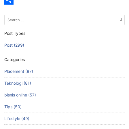
e
s
m
S
Search
b
t
a
h
for:
o
o
i
a
Post Types
o
d
l
r
Post (299)
k
o
e
n
Categories
Placement (87)
Teknologi (81)
bisnis online (57)
Tips (50)
Lifestyle (49)