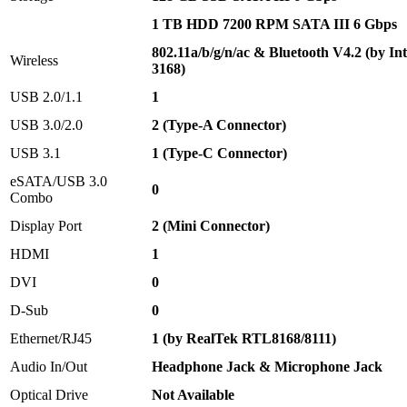
1 TB HDD 7200 RPM SATA III 6 Gbps
802.11a/b/g/n/ac & Bluetooth V4.2 (by I
Wireless
3168)
USB 2.0/1.1
1
USB 3.0/2.0
2
(Type-A Connector)
USB 3.1
1 (Type-C Connector)
eSATA/USB 3.0
0
Combo
Display Port
2 (Mini Connector)
HDMI
1
DVI
0
D-Sub
0
Ethernet/RJ45
1 (by RealTek RTL8168/8111)
Audio In/Out
Headphone Jack & Microphone Jack
Optical Drive
Not Available