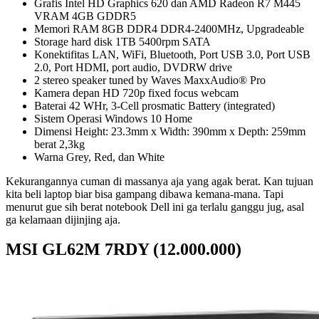
Grafis Intel HD Graphics 620 dan AMD Radeon R7 M445
VRAM 4GB GDDR5
Memori RAM 8GB DDR4 DDR4-2400MHz, Upgradeable
Storage hard disk 1TB 5400rpm SATA
Konektifitas LAN, WiFi, Bluetooth, Port USB 3.0, Port USB
2.0, Port HDMI, port audio, DVDRW drive
2 stereo speaker tuned by Waves MaxxAudio® Pro
Kamera depan HD 720p fixed focus webcam
Baterai 42 WHr, 3-Cell prosmatic Battery (integrated)
Sistem Operasi Windows 10 Home
Dimensi Height: 23.3mm x Width: 390mm x Depth: 259mm
berat 2,3kg
Warna Grey, Red, dan White
Kekurangannya cuman di massanya aja yang agak berat. Kan tujuan
kita beli laptop biar bisa gampang dibawa kemana-mana. Tapi
menurut gue sih berat notebook Dell ini ga terlalu ganggu jug, asal
ga kelamaan dijinjing aja.
MSI GL62M 7RDY (12.000.000)