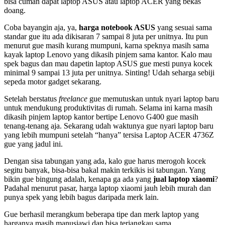
bisa cuman dapat laptop ASUS atau laptop ACER yang bekas
doang.
Coba bayangin aja, ya,
harga notebook ASUS
yang sesuai sama
standar gue itu ada dikisaran 7 sampai 8 juta per unitnya. Itu pun
menurut gue masih kurang mumpuni, karna speknya masih sama
kayak laptop Lenovo yang dikasih pinjem sama kantor. Kalo mau
spek bagus dan mau dapetin laptop ASUS gue mesti punya kocek
minimal 9 sampai 13 juta per unitnya. Sinting! Udah seharga sebiji
sepeda motor gadget sekarang.
Setelah berstatus
freelance
gue memutuskan untuk nyari laptop baru
untuk mendukung produktivitas di rumah. Selama ini karna masih
dikasih pinjem laptop kantor bertipe Lenovo G400 gue masih
tenang-tenang aja. Sekarang udah waktunya gue nyari laptop baru
yang lebih mumpuni setelah “hanya” tersisa Laptop ACER 4736Z
gue yang jadul ini.
Dengan sisa tabungan yang ada, kalo gue harus merogoh kocek
segitu banyak, bisa-bisa bakal makin terkikis isi tabungan. Yang
bikin gue bingung adalah, kenapa ga ada yang
jual laptop xiaomi
?
Padahal menurut pasar, harga laptop xiaomi jauh lebih murah dan
punya spek yang lebih bagus daripada merk lain.
Gue berhasil merangkum beberapa tipe dan merk laptop yang
harganya masih manusiawi dan bisa terjangkau sama