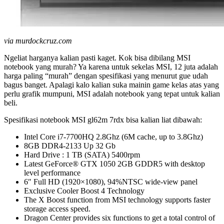
via murdockcruz.com
Ngeliat harganya kalian pasti kaget. Kok bisa dibilang MSI
notebook yang murah? Ya karena untuk sekelas MSI, 12 juta adalah
harga paling “murah” dengan spesifikasi yang menurut gue udah
bagus banget. Apalagi kalo kalian suka mainin game kelas atas yang
perlu grafik mumpuni, MSI adalah notebook yang tepat untuk kalian
beli.
Spesifikasi notebook MSI gl62m 7rdx bisa kalian liat dibawah:
Intel Core i7-7700HQ 2.8Ghz (6M cache, up to 3.8Ghz)
8GB DDR4-2133 Up 32 Gb
Hard Drive : 1 TB (SATA) 5400rpm
Latest GeForce® GTX 1050 2GB GDDR5 with desktop
level performance
6″ Full HD (1920×1080), 94%NTSC wide-view panel
Exclusive Cooler Boost 4 Technology
The X Boost function from MSI technology supports faster
storage access speed.
Dragon Center provides six functions to get a total control of