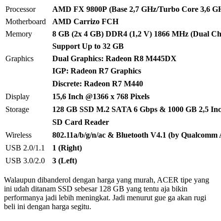
Processor
AMD FX 9800P (Base 2,7 GHz/Turbo Core 3,6 G
Motherboard
AMD Carrizo FCH
Memory
8 GB (2x 4 GB) DDR4 (1,2 V) 1866 MHz (Dual Ch
Support Up to 32 GB
Graphics
Dual Graphics: Radeon R8 M445DX
IGP: Radeon R7 Graphics
Discrete: Radeon R7 M440
Display
15,6 Inch @1366 x 768 Pixels
Storage
128 GB SSD M.2 SATA 6 Gbps & 1000 GB 2,5 I
SD Card Reader
Wireless
802.11a/b/g/n/ac & Bluetooth V4.1 (by Qualcom
USB 2.0/1.1
1 (Right)
USB 3.0/2.0
3 (Left)
Walaupun dibanderol dengan harga yang murah, ACER tipe yang
ini udah ditanam SSD sebesar 128 GB yang tentu aja bikin
performanya jadi lebih meningkat. Jadi menurut gue ga akan rugi
beli ini dengan harga segitu.