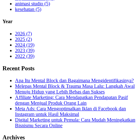
animasi studio (5)
kesehatan (5)
Year
2026 (7)
2025 (2)
2024 (19)
2023 (39)
2022 (39)
Recent Posts
Apa Itu Mental Block dan Bagaimana Mengidentifikasinya?
Melepas Mental Block & Trauma Masa Lalu: Langkah Awal
Menuju Hidup yang Lebih Bebas dan Sukses
Affiliate Marketing: Cara Mendapatkan Pendapatan Pasif
dengan Menjual Produk Orang Lain
Meta Ads: Cara Mengoptimalkan Iklan di Facebook dan
Instagram untuk Hasil Maksimal
Digital Marketing untuk Pemula: Cara Mudah Meningkatkan
Bisnismu Secara Online
Archives