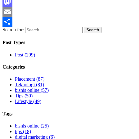
Facebook
Mastodon
Email
Search for:
Share
Post Types
Post (299)
Categories
Placement (87)
Teknologi (81)
bisnis online (57)
Tips (50)
Lifestyle (49)
Tags
bisnis online (25)
tips (18)
digital marketing (6)