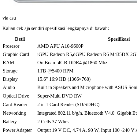
via asu
Kalian cek aja sendiri spesifikasi lengkapnya di bawah:
Detil
Spesifikasi
Prosesor
AMD APU A10-9600P
Graphic Card
iGPU Radeon R5,dGPU Radeon R6 M435DX 2
RAM
On Board 4GB DDR4 @1860 Mhz
Storage
1TB @5400 RPM
Display
15.6″ 16:9 HD (1366×768)
Audio
Built-in Speakers and Microphone with ASUS Son
Optical Drive
Super-Multi DVD RW
Card Reader
2 in 1 Card Reader (SD/SDHC)
Networking
Integrated 802.11 b/g/n, Bluetooth V4.0, Gigabit Et
Battery
2 Cells 37 Whrs
Power Adapter
Output 19 V DC, 4.74 A, 90 W, Input 100 -240 V