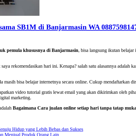
ersama SB1M di Banjarmasin WA 088759814
untuk pemula khususnya di Banjarmasin
, bisa langsung ikutan belajar
saya rekomendasikan hari ini. Kenapa? salah satu alasannya adalah kare
 masih bisa belajar internetnya secara online. Cukup mendaftarkan di
apatkan video tutorial gratis lewat email yang akan dikirimkan oleh p
gital marketing.
 adalah
Bagaimana Cara jualan online setiap hari tanpa tatap muk
enuju Hidup yang Lebih Bebas dan Sukses
gan Menjual Produk Orang Lain