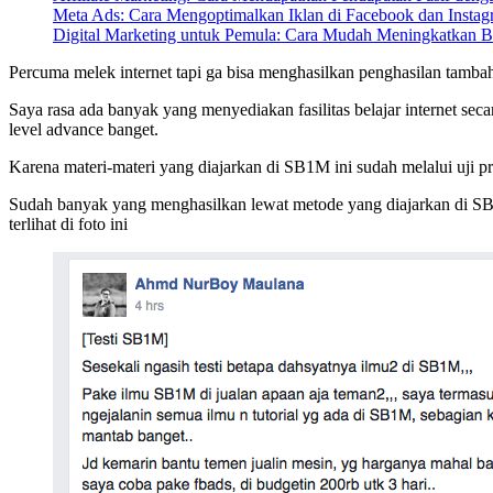
Meta Ads: Cara Mengoptimalkan Iklan di Facebook dan Instag
Digital Marketing untuk Pemula: Cara Mudah Meningkatkan B
Percuma melek internet tapi ga bisa menghasilkan penghasilan tambaha
Saya rasa ada banyak yang menyediakan fasilitas belajar internet se
level advance banget.
Karena materi-materi yang diajarkan di SB1M ini sudah melalui uji pra
Sudah banyak yang menghasilkan lewat metode yang diajarkan di SB
terlihat di foto ini