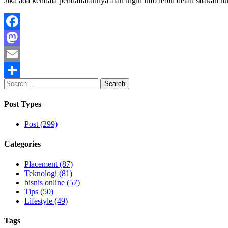
Jika ada kendala pendaftarannya atau ingin info lebih detail silakan 
Facebook
Mastodon
Email
Search
Share
for:
Post Types
Post (299)
Categories
Placement (87)
Teknologi (81)
bisnis online (57)
Tips (50)
Lifestyle (49)
Tags