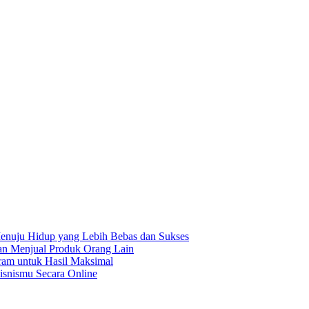
enuju Hidup yang Lebih Bebas dan Sukses
gan Menjual Produk Orang Lain
ram untuk Hasil Maksimal
isnismu Secara Online