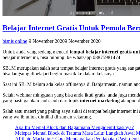
Belajar Internet Gratis Untuk Pemula B
bisnis online
·
9 November 2020
9 November 2020
Untuk anda yang sedang mencari
tempat belajar internet gratis 
belajar internet ini, bisa hubungi ke whatsapp 08875981474.
SB1M merupakan salah satu tempat belajar internet gratis yang sangat 
bisa langsung dipelajari begitu masuk ke dalam kelasnya.
Saat ini SB1M belum ada kelas offlinenya di Banjarmasin, namun anda
Selain webinar mingguan yang bisa anda ikuti gratis, anda juga mend
yang pasti ga akan jauh-jauh dari topik
internet marketing
ataupun di
Salah satu materi yang paling saya sukai di tempat belajar internet ini
yang wajib untuk dimiliki di zaman sekarang.
Apa Itu Mental Block dan Bagaimana Mengidentifikasinya?
Melepas Mental Block & Trauma Masa Lalu: Langkah Awal M
Affiliate Marketing: Cara Mendapatkan Pendapatan Pasif den