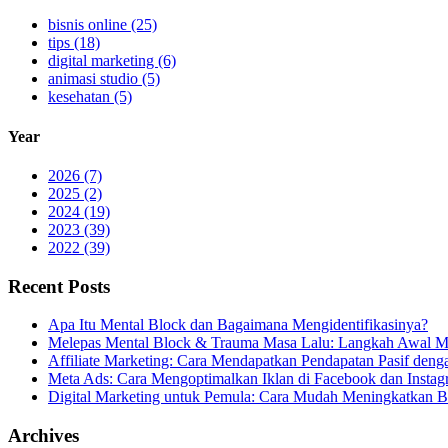
bisnis online (25)
tips (18)
digital marketing (6)
animasi studio (5)
kesehatan (5)
Year
2026 (7)
2025 (2)
2024 (19)
2023 (39)
2022 (39)
Recent Posts
Apa Itu Mental Block dan Bagaimana Mengidentifikasinya?
Melepas Mental Block & Trauma Masa Lalu: Langkah Awal M
Affiliate Marketing: Cara Mendapatkan Pendapatan Pasif den
Meta Ads: Cara Mengoptimalkan Iklan di Facebook dan Instag
Digital Marketing untuk Pemula: Cara Mudah Meningkatkan B
Archives