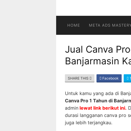
HOME
META ADS MASTER
Jual Canva Pro
Banjarmasin Ka
SHARE THIS
Facebook
T
Untuk kamu yang ada di Banj
Canva Pro 1 Tahun di Banjar
admin
lewat link berikut ini.
D
durasi langganan canva pro s
juga lebih terjangkau.