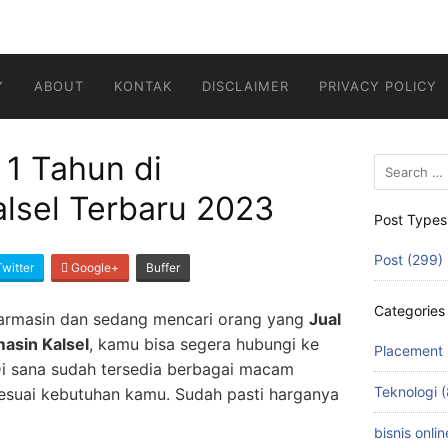
Y
ABOUT
KONTAK
DISCLAIMER
PRIVACY POLICY
 1 Tahun di
Search
for:
lsel Terbaru 2023
Post Types
Post (299)
witter
Google+
Buffer
Categories
armasin dan sedang mencari orang yang
Jual
masin Kalsel
, kamu bisa segera hubungi ke
Placement 
i sana sudah tersedia berbagai macam
Teknologi (
esuai kebutuhan kamu. Sudah pasti harganya
bisnis onlin