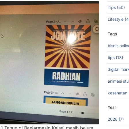
Tips (50)
Lifestyle (
Tags
bisnis onlin
tips (18)
digital mar
animasi stu
kesehatan 
Year
2026 (7)
 1 Tahun di Banjarmasin Kalsel masih belum