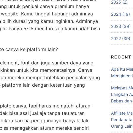
2025 (2)
arang untuk penjual canva premium hanya
ui website. Kamu tinggal hubungi adminnya
2024 (19)
n pilih durasi yang kamu inginkan. Adminnya
2023 (39)
pat hanya 5-15 menitan saja kamu udah bisa
2022 (39)
e canva ke platform lain?
RECENT
element, font dan juga sumber daya yang
Apa Itu Me
kinkan untuk kita memonetasinya. Canva
Mengidenti
ngga mereka memperbolehkan penjualan yang
 platform lain dengan ketentuan yang
Melepas Me
Langkah Aw
Bebas dan
plate canva, tapi harus mematuhi aturan-
ak bisa asal jual aja tanpa tau aturan
Affiliate 
Pendapatan
 dikira karena penggunanya banyak, lalu
Orang Lain
isa menegakkan aturan mereka sendiri