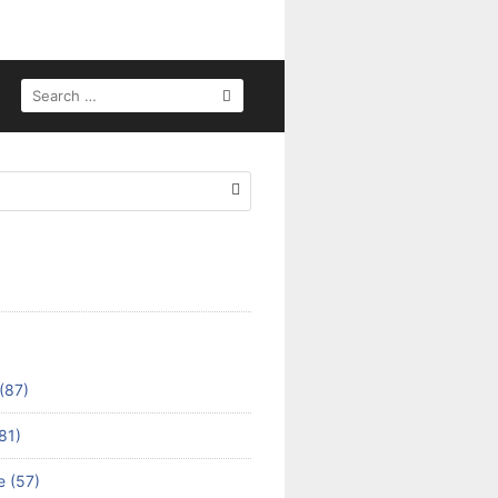
SEARCH
FOR:
(87)
81)
e (57)