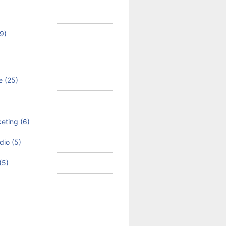
49)
e (25)
keting (6)
dio (5)
(5)