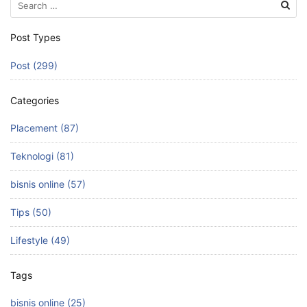
e
o
l
e
for:
b
d
Post Types
o
o
Post (299)
o
n
k
Categories
Placement (87)
Teknologi (81)
bisnis online (57)
Tips (50)
Lifestyle (49)
Tags
bisnis online (25)