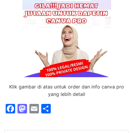
Klik gambar di atas untuk order dan info canva pro
yang lebih detail
F
M
E
S
a
a
m
h
c
st
ai
ar
Search