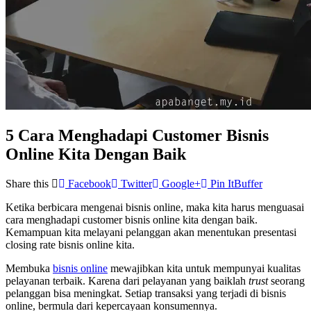
5 Cara Menghadapi Customer Bisnis
Online Kita Dengan Baik
Share this
Facebook
Twitter
Google+
Pin It
Buffer
Ketika berbicara mengenai bisnis online, maka kita harus menguasai
cara menghadapi customer bisnis online kita dengan baik.
Kemampuan kita melayani pelanggan akan menentukan presentasi
closing rate bisnis online kita.
Membuka
bisnis online
mewajibkan kita untuk mempunyai kualitas
pelayanan terbaik. Karena dari pelayanan yang baiklah
trust
seorang
pelanggan bisa meningkat. Setiap transaksi yang terjadi di bisnis
online, bermula dari kepercayaan konsumennya.