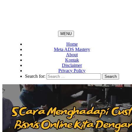
MENU
Home
Meta ADS Mastery
About
Kontak
Disclaimer
Privacy Policy
Search for: