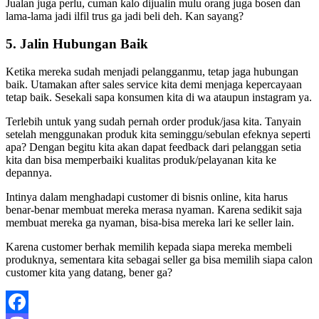
Jualan juga perlu, cuman kalo dijualin mulu orang juga bosen dan
lama-lama jadi ilfil trus ga jadi beli deh. Kan sayang?
5. Jalin Hubungan Baik
Ketika mereka sudah menjadi pelangganmu, tetap jaga hubungan
baik. Utamakan after sales service kita demi menjaga kepercayaan
tetap baik. Sesekali sapa konsumen kita di wa ataupun instagram ya.
Terlebih untuk yang sudah pernah order produk/jasa kita. Tanyain
setelah menggunakan produk kita seminggu/sebulan efeknya seperti
apa? Dengan begitu kita akan dapat feedback dari pelanggan setia
kita dan bisa memperbaiki kualitas produk/pelayanan kita ke
depannya.
Intinya dalam menghadapi customer di bisnis online, kita harus
benar-benar membuat mereka merasa nyaman. Karena sedikit saja
membuat mereka ga nyaman, bisa-bisa mereka lari ke seller lain.
Karena customer berhak memilih kepada siapa mereka membeli
produknya, sementara kita sebagai seller ga bisa memilih siapa calon
customer kita yang datang, bener ga?