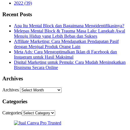
2022 (39)
Recent Posts
Apa Itu Mental Block dan Bagaimana Mengidentifikasinya?
Melepas Mental Block & Trauma Masa Lalu: Langkah Awal
Menuju Hidup yang Lebih Bebas dan Sukses
Affiliate Marketing: Cara Mendapatkan Pendapatan Pasif
dengan Menjual Produk Orang Lain
Meta Ads: Cara Mengoptimalkan Iklan di Facebook dan
Instagram untuk Hasil Maksimal
Digital Marketing untuk Pemula: Cara Mudah Meningkatkan
Bisnismu Secara Online
Archives
Archives
Categories
Categories