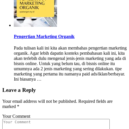
Pengertian Marketing Organik
Pada tulisan kali ini kita akan membahas pengertian marketing
organik. Agar lebih dapatin konteks pembahasan kali ini, kita
akan terlebih dulu mengenal jenis-jenis marketing yang ada di
bisnis online. Untuk yang belum tau, di bisnis online itu
umumnya ada 2 jenis marketing yang sering dilakukan. tipe
marketing yang pertama itu namanya paid ads/iklan/berbayar.
Ini biasanya …
Leave a Reply
Your email address will not be published.
Required fields are
marked
*
Your Comment