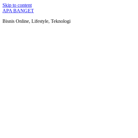
Skip to content
APA BANGET
Bisnis Online, Lifestyle, Teknologi