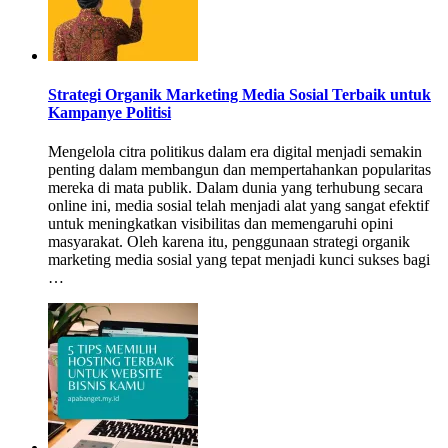
Strategi Organik Marketing Media Sosial Terbaik untuk
Kampanye Politisi
Mengelola citra politikus dalam era digital menjadi semakin
penting dalam membangun dan mempertahankan popularitas
mereka di mata publik. Dalam dunia yang terhubung secara
online ini, media sosial telah menjadi alat yang sangat efektif
untuk meningkatkan visibilitas dan memengaruhi opini
masyarakat. Oleh karena itu, penggunaan strategi organik
marketing media sosial yang tepat menjadi kunci sukses bagi
…