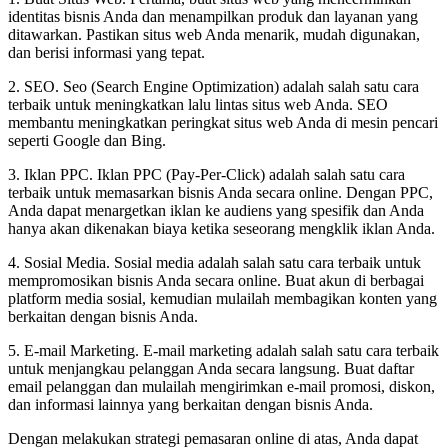
identitas bisnis Anda dan menampilkan produk dan layanan yang
ditawarkan. Pastikan situs web Anda menarik, mudah digunakan,
dan berisi informasi yang tepat.
2. SEO. Seo (Search Engine Optimization) adalah salah satu cara
terbaik untuk meningkatkan lalu lintas situs web Anda. SEO
membantu meningkatkan peringkat situs web Anda di mesin pencari
seperti Google dan Bing.
3. Iklan PPC. Iklan PPC (Pay-Per-Click) adalah salah satu cara
terbaik untuk memasarkan bisnis Anda secara online. Dengan PPC,
Anda dapat menargetkan iklan ke audiens yang spesifik dan Anda
hanya akan dikenakan biaya ketika seseorang mengklik iklan Anda.
4. Sosial Media. Sosial media adalah salah satu cara terbaik untuk
mempromosikan bisnis Anda secara online. Buat akun di berbagai
platform media sosial, kemudian mulailah membagikan konten yang
berkaitan dengan bisnis Anda.
5. E-mail Marketing. E-mail marketing adalah salah satu cara terbaik
untuk menjangkau pelanggan Anda secara langsung. Buat daftar
email pelanggan dan mulailah mengirimkan e-mail promosi, diskon,
dan informasi lainnya yang berkaitan dengan bisnis Anda.
Dengan melakukan strategi pemasaran online di atas, Anda dapat