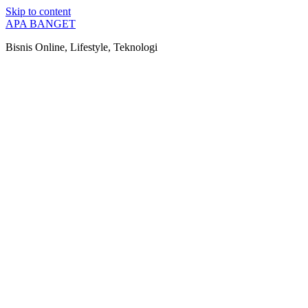
Skip to content
APA BANGET
Bisnis Online, Lifestyle, Teknologi